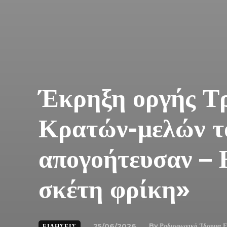
Έκρηξη οργής Τ
Κρατών-μελών 
απογοήτευσαν – Η
σκέτη φρίκη»
By
Ραδιοφωνικό Ίδρυμα 
25/06/2026
ΕΙΔΉΣΕΙΣ