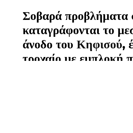
Σοβαρά προβλήματα 
καταγράφονται το με
άνοδο του
Κηφισού
, 
τροχαίο με εμπλοκή 
προκάλεσε έντονη συ
δίκτυο.
ΈΚΤΑΚΤΟ: Καραμπόλα πέντε οχημάτων στον Κηφισό-Μεγά
Το συμβάν σημειώθηκε περίπου στις 14:00, στο ρεύμα πρ
επιβαρυμένα σημεία της λεωφόρου, όπου η κυκλοφορία συ