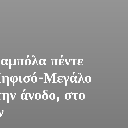
μπόλα πέντε
Κηφισό-Μεγάλο
ην άνοδο, στο
ν