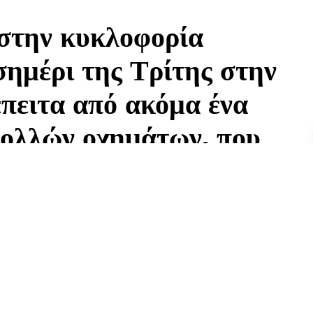
στην κυκλοφορία
σημέρι της Τρίτης στην
έπειτα από ακόμα ένα
πολλών οχημάτων, που
μφόρηση στο οδικό
λο μποτιλιάρισμα στην άνοδο, στο ύψος της Λιοσίων
ος Λαμία, στο ύψος της οδού Λιοσίων, σε ένα από τα πλέον
χνά δοκιμάζει τα όρια αντοχής των οδηγών.