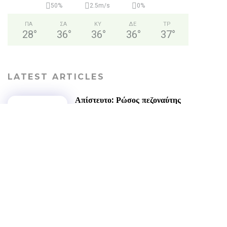
50%
2.5m/s
0%
ΠΑ
ΣΑ
ΚΥ
ΔΕ
ΤΡ
28
°
36
°
36
°
36
°
37
°
LATEST ARTICLES
Απίστευτο: Ρώσος πεζοναύτης
παρέλυσε, σύρθηκε στον δρόμο
και έκανε ακόμα και ΚΑΡΠΑ
στον εαυτό του- Πως επέζησε
μετά από χτύπημα κεραυνού,
επίθεση από αρκούδα...
ΕΙΔΉΣΕΙΣ
08/08/2026
Σφοδρό μπουρίνι στο Ζάρκο
Τρικάλων – Εκτεταμένες
καταστροφές (+Φώτο)
ΘΕΣΣΑΛΊΑ
07/08/2026