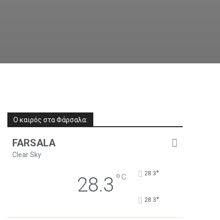
Ο καιρός στα Φάρσαλα:
FARSALA
Clear Sky
°
28.3
°
C
28.3
°
28.3