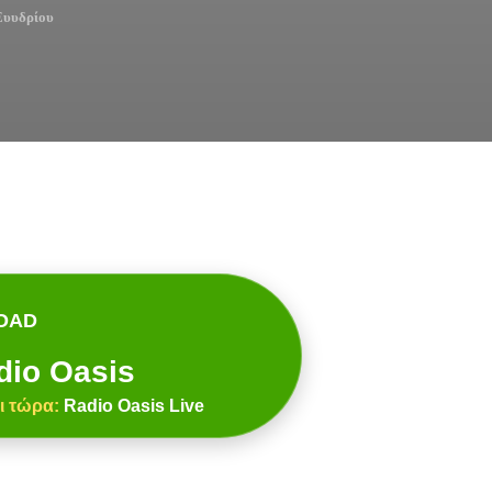
Ευυδρίου
OAD
dio Oasis
ι τώρα:
Radio Oasis Live