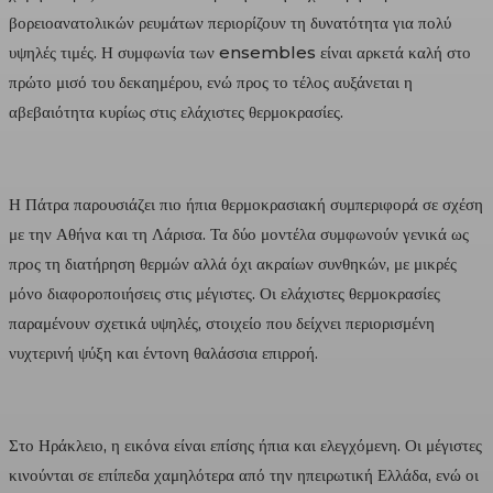
βορειοανατολικών ρευμάτων περιορίζουν τη δυνατότητα για πολύ
υψηλές τιμές. Η συμφωνία των ensembles είναι αρκετά καλή στο
πρώτο μισό του δεκαημέρου, ενώ προς το τέλος αυξάνεται η
αβεβαιότητα κυρίως στις ελάχιστες θερμοκρασίες.
Η Πάτρα παρουσιάζει πιο ήπια θερμοκρασιακή συμπεριφορά σε σχέση
με την Αθήνα και τη Λάρισα. Τα δύο μοντέλα συμφωνούν γενικά ως
προς τη διατήρηση θερμών αλλά όχι ακραίων συνθηκών, με μικρές
μόνο διαφοροποιήσεις στις μέγιστες. Οι ελάχιστες θερμοκρασίες
παραμένουν σχετικά υψηλές, στοιχείο που δείχνει περιορισμένη
νυχτερινή ψύξη και έντονη θαλάσσια επιρροή.
Στο Ηράκλειο, η εικόνα είναι επίσης ήπια και ελεγχόμενη. Οι μέγιστες
κινούνται σε επίπεδα χαμηλότερα από την ηπειρωτική Ελλάδα, ενώ οι