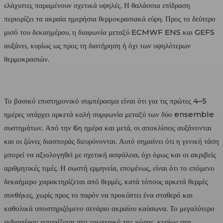
ελάχιστες παραμένουν σχετικά υψηλές. Η θαλάσσια επίδραση
περιορίζει τα ακραία ημερήσια θερμοκρασιακά εύρη. Προς το δεύτερο
μισό του δεκαημέρου, η διαφωνία μεταξύ ECMWF ENS και GEFS
αυξάνει, κυρίως ως προς τη διατήρηση ή όχι των υψηλότερων
θερμοκρασιών.
Το βασικό επιστημονικό συμπέρασμα είναι ότι για τις πρώτες 4–5
ημέρες υπάρχει αρκετά καλή συμφωνία μεταξύ των δύο ensemble
συστημάτων. Από την 6η ημέρα και μετά, οι αποκλίσεις αυξάνονται
και οι ζώνες διασποράς διευρύνονται. Αυτό σημαίνει ότι η γενική τάση
μπορεί να αξιολογηθεί με σχετική ασφάλεια, όχι όμως και οι ακριβείς
αριθμητικές τιμές. Η σωστή ερμηνεία, επομένως, είναι ότι το επόμενο
δεκαήμερο χαρακτηρίζεται από θερμές, κατά τόπους αρκετά θερμές
συνθήκες, χωρίς προς το παρόν να προκύπτει ένα σταθερό και
καθολικά υποστηριζόμενο σενάριο ακραίου καύσωνα. Το μεγαλύτερο
ενδιαφέρον εντοπίζεται στο εσωτερικό της χώρας, κυρίως στη