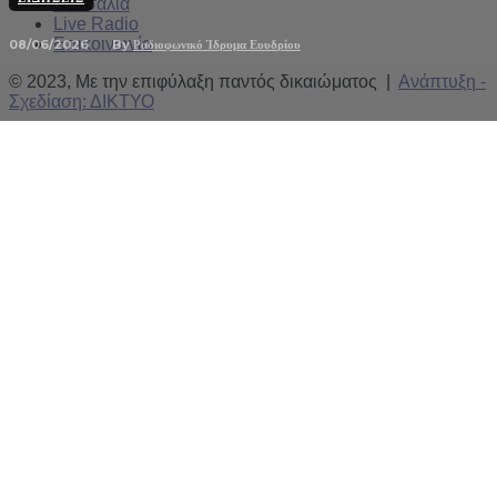
Θεσσαλία
Live Radio
Επικοινωνία
08/06/2026
By
Ραδιοφωνικό Ίδρυμα Ευυδρίου
© 2023, Με την επιφύλαξη παντός δικαιώματος |
Ανάπτυξη -
Σχεδίαση: ΔΙΚΤΥΟ