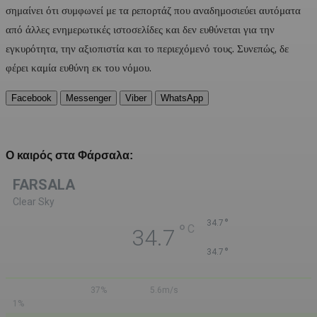
σημαίνει ότι συμφωνεί με τα ρεπορτάζ που αναδημοσιεύει αυτόματα
από άλλες ενημερωτικές ιστοσελίδες και δεν ευθύνεται για την
εγκυρότητα, την αξιοπιστία και το περιεχόμενό τους. Συνεπώς, δε
φέρει καμία ευθύνη εκ του νόμου.
Facebook
Messenger
Viber
WhatsApp
Ο καιρός στα Φάρσαλα:
FARSALA
Clear Sky
°
34.7
°
C
34.7
°
34.7
37%
5.6m/s
1%