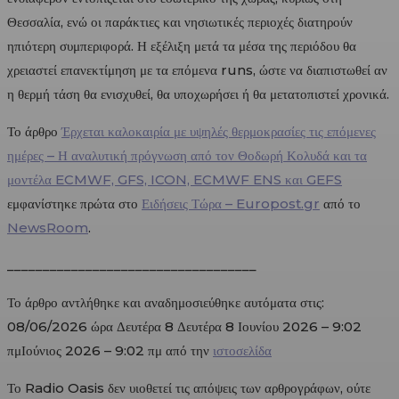
Θεσσαλία, ενώ οι παράκτιες και νησιωτικές περιοχές διατηρούν
ηπιότερη συμπεριφορά. Η εξέλιξη μετά τα μέσα της περιόδου θα
χρειαστεί επανεκτίμηση με τα επόμενα runs, ώστε να διαπιστωθεί αν
η θερμή τάση θα ενισχυθεί, θα υποχωρήσει ή θα μετατοπιστεί χρονικά.
Το άρθρο
Έρχεται καλοκαιρία με υψηλές θερμοκρασίες τις επόμενες
ημέρες – Η αναλυτική πρόγνωση από τον Θοδωρή Κολυδά και τα
μοντέλα ECMWF, GFS, ICON, ECMWF ENS και GEFS
εμφανίστηκε πρώτα στο
Ειδήσεις Τώρα – Europost.gr
από το
NewsRoom
.
___________________________________
Το άρθρο αντλήθηκε και αναδημοσιεύθηκε αυτόματα στις:
08/06/2026 ώρα Δευτέρα 8 Δευτέρα 8 Ιουνίου 2026 – 9:02
πμΙούνιος 2026 – 9:02 πμ από την
ιστοσελίδα
Το Radio Oasis δεν υιοθετεί τις απόψεις των αρθρογράφων, ούτε