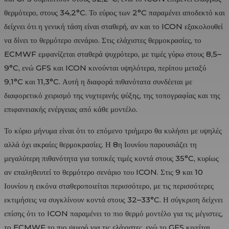
θερμότερο, στους 34,2°C. Το εύρος των 2°C παραμένει αποδεκτό και
δείχνει ότι η γενική τάση είναι σταθερή, αν και το ICON εξακολουθεί
να δίνει το θερμότερο σενάριο. Στις ελάχιστες θερμοκρασίες, το
ECMWF εμφανίζεται σταθερά ψυχρότερο, με τιμές γύρω στους 8,5–
9°C, ενώ GFS και ICON κινούνται υψηλότερα, περίπου μεταξύ
9,1°C και 11,3°C. Αυτή η διαφορά πιθανότατα συνδέεται με
διαφορετικό χειρισμό της νυχτερινής ψύξης, της τοπογραφίας και της
επιφανειακής ενέργειας από κάθε μοντέλο.
Το κύριο μήνυμα είναι ότι το επόμενο τριήμερο θα κυλήσει με υψηλές
αλλά όχι ακραίες θερμοκρασίες. Η 8η Ιουνίου παρουσιάζει τη
μεγαλύτερη πιθανότητα για τοπικές τιμές κοντά στους 35°C, κυρίως
αν επαληθευτεί το θερμότερο σενάριο του ICON. Στις 9 και 10
Ιουνίου η εικόνα σταθεροποιείται περισσότερο, με τις περισσότερες
εκτιμήσεις να συγκλίνουν κοντά στους 32–33°C. Η σύγκριση δείχνει
επίσης ότι το ICON παραμένει το πιο θερμό μοντέλο για τις μέγιστες,
το ECMWF το πιο ψυχρό για τις ελάχιστες, ενώ το GFS κινείται