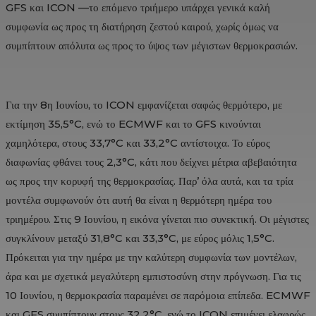
GFS και ICON —το επόμενο τριήμερο υπάρχει γενικά καλή
συμφωνία ως προς τη διατήρηση ζεστού καιρού, χωρίς όμως να
συμπίπτουν απόλυτα ως προς το ύψος των μέγιστων θερμοκρασιών.
Για την 8η Ιουνίου, το ICON εμφανίζεται σαφώς θερμότερο, με
εκτίμηση 35,5°C, ενώ το ECMWF και το GFS κινούνται
χαμηλότερα, στους 33,7°C και 33,2°C αντίστοιχα. Το εύρος
διαφωνίας φθάνει τους 2,3°C, κάτι που δείχνει μέτρια αβεβαιότητα
ως προς την κορυφή της θερμοκρασίας. Παρ’ όλα αυτά, και τα τρία
μοντέλα συμφωνούν ότι αυτή θα είναι η θερμότερη ημέρα του
τριημέρου. Στις 9 Ιουνίου, η εικόνα γίνεται πιο συνεκτική. Οι μέγιστες
συγκλίνουν μεταξύ 31,8°C και 33,3°C, με εύρος μόλις 1,5°C.
Πρόκειται για την ημέρα με την καλύτερη συμφωνία των μοντέλων,
άρα και με σχετικά μεγαλύτερη εμπιστοσύνη στην πρόγνωση. Για τις
10 Ιουνίου, η θερμοκρασία παραμένει σε παρόμοια επίπεδα. ECMWF
και GFS συμπίπτουν στους 32,2°C, ενώ το ICON επιμένει ελαφρώς