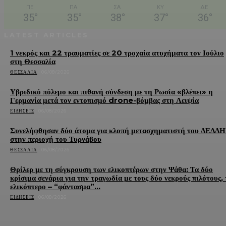
ΠΕ
ΠΑ
ΣΑ
ΚΥ
ΔΕ
35
°
35
°
38
°
37
°
36
°
LATEST ARTICLES
1 νεκρός και 22 τραυματίες σε 20 τροχαία ατυχήματα τον Ιούλιο
στη Θεσσαλία
ΘΕΣΣΑΛΊΑ
06/08/2026
Υβριδικό πόλεμο και πιθανή σύνδεση με τη Ρωσία «βλέπει» η
Γερμανία μετά τον εντοπισμό drone-βόμβας στη Λειψία
ΕΙΔΉΣΕΙΣ
06/08/2026
Συνελήφθησαν δύο άτομα για κλοπή μετασχηματιστή του ΔΕΔΔ
στην περιοχή του Τυρνάβου
ΘΕΣΣΑΛΊΑ
06/08/2026
Θρίλερ με τη σύγκρουση των ελικοπτέρων στην Ψάθα: Τα δύο
κρίσιμα σενάρια για την τραγωδία με τους δύο νεκρούς πιλότους, 
ελικόπτερο – “φάντασμα”...
ΕΙΔΉΣΕΙΣ
06/08/2026