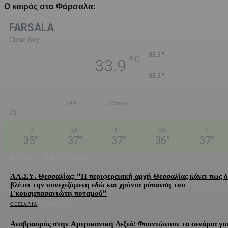
Ο καιρός στα Φάρσαλα:
FARSALA
Clear Sky
°
33.9
°
C
33.9
°
33.9
34%
3.5m/s
5%
ΠΑ
ΣΑ
ΚΥ
ΔΕ
ΤΡ
35
°
37
°
37
°
36
°
37
°
LATEST ARTICLES
ΛΑ.ΣΥ. Θεσσαλίας: “Η περιφερειακή αρχή Θεσσαλίας κάνει πως δ
βλέπει την συνεχιζόμενη εδώ και χρόνια ρύπανση του
Γκουσμπασανιώτη ποταμού”
ΘΕΣΣΑΛΊΑ
07/08/2026
Αναβρασμός στην Αμερικανική Δεξιά: Φουντώνουν τα σενάρια γι