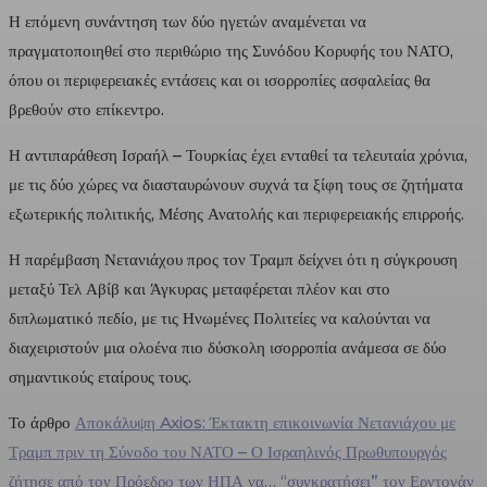
Η επόμενη συνάντηση των δύο ηγετών αναμένεται να
πραγματοποιηθεί στο περιθώριο της Συνόδου Κορυφής του ΝΑΤΟ,
όπου οι περιφερειακές εντάσεις και οι ισορροπίες ασφαλείας θα
βρεθούν στο επίκεντρο.
Η αντιπαράθεση Ισραήλ – Τουρκίας έχει ενταθεί τα τελευταία χρόνια,
με τις δύο χώρες να διασταυρώνουν συχνά τα ξίφη τους σε ζητήματα
εξωτερικής πολιτικής, Μέσης Ανατολής και περιφερειακής επιρροής.
Η παρέμβαση Νετανιάχου προς τον Τραμπ δείχνει ότι η σύγκρουση
μεταξύ Τελ Αβίβ και Άγκυρας μεταφέρεται πλέον και στο
διπλωματικό πεδίο, με τις Ηνωμένες Πολιτείες να καλούνται να
διαχειριστούν μια ολοένα πιο δύσκολη ισορροπία ανάμεσα σε δύο
σημαντικούς εταίρους τους.
Το άρθρο
Αποκάλυψη Axios: Έκτακτη επικοινωνία Νετανιάχου με
Τραμπ πριν τη Σύνοδο του ΝΑΤΟ – Ο Ισραηλινός Πρωθυπουργός
ζήτησε από τον Πρόεδρο των ΗΠΑ να… “συγκρατήσει” τον Ερντογάν