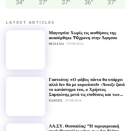
34
°
37
°
37
°
36
°
37
°
LATEST ARTICLES
Μαγνησία: Χωρίς τις αισθήσεις της
ανασύρθηκε 70χρονη στην Άφησσο
ΘΕΣΣΑΛΊΑ
07/08/2026
Γαστούνη: «Ο φόβος πάντα θα υπάρχει
αλλά δεν θα με κυριεύσει!» -Άνοιξε ξανά
το κατάστημα του, ο Χρήστος
Σαμψώνης μετά τις επιθέσεις και των...
ΕΙΔΉΣΕΙΣ
07/08/2026
ΛΑ.ΣΥ. Θεσσαλίας: “Η περιφερειακή
αρχή Θεσσαλίας κάνει πως δεν βλέπει