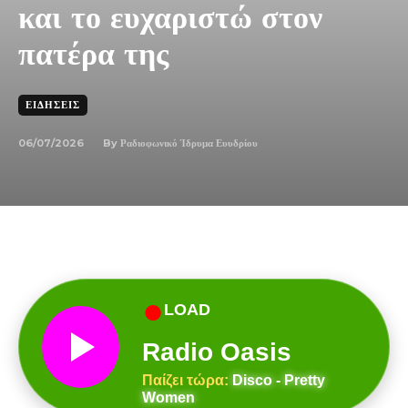
και το ευχαριστώ στον
πατέρα της
ΕΙΔΉΣΕΙΣ
06/07/2026
By
Ραδιοφωνικό Ίδρυμα Ευυδρίου
●
LOAD
Radio Oasis
Παίζει τώρα:
Disco - Pretty
Women