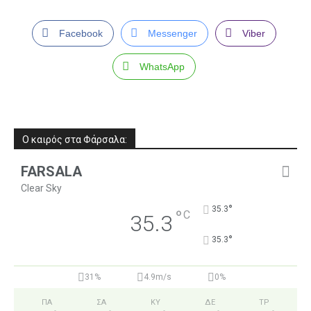
Facebook
Messenger
Viber
WhatsApp
Ο καιρός στα Φάρσαλα:
FARSALA
Clear Sky
°
35.3
°
C
35.3
°
35.3
31%
4.9m/s
0%
ΠΑ
ΣΑ
ΚΥ
ΔΕ
ΤΡ