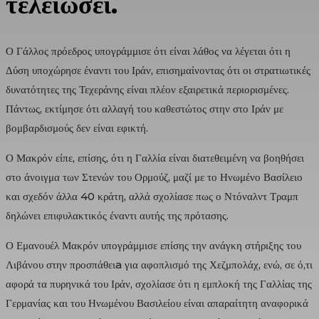
τελειώσει.
Ο Γάλλος πρόεδρος υπογράμμισε ότι είναι λάθος να λέγεται ότι η
Δύση υποχώρησε έναντι του Ιράν, επισημαίνοντας ότι οι στρατιωτικές
δυνατότητες της Τεχεράνης είναι πλέον εξαιρετικά περιορισμένες.
Πάντως, εκτίμησε ότι αλλαγή του καθεστώτος στην στο Ιράν με
βομβαρδισμούς δεν είναι εφικτή.
Ο Μακρόν είπε, επίσης, ότι η Γαλλία είναι διατεθειμένη να βοηθήσει
στο άνοιγμα των Στενών του Ορμούζ, μαζί με το Ηνωμένο Βασίλειο
και σχεδόν άλλα 40 κράτη, αλλά σχολίασε πως ο Ντόναλντ Τραμπ
δηλώνει επιφυλακτικός έναντι αυτής της πρότασης.
Ο Εμανουέλ Μακρόν υπογράμμισε επίσης την ανάγκη στήριξης του
Λιβάνου στην προσπάθειa για αφοπλισμό της Χεζμπολάχ, ενώ, σε ό,τι
αφορά τα πυρηνικά του Ιράν, σχολίασε ότι η εμπλοκή της Γαλλίας της
Γερμανίας και του Ηνωμένου Βασιλείου είναι απαραίτητη αναφορικά