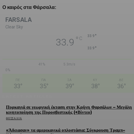
Ο καιρός στα Φάρσαλα:
FARSALA
Clear Sky
°
33.9
°
C
33.9
°
33.9
41%
5.3m/s
0%
ΠΕ
ΠΑ
ΣΑ
ΚΥ
ΔΕ
33
°
35
°
39
°
38
°
36
°
LATEST ARTICLES
Πυρκαγιά σε γεωργική έκταση στην Κρήνη Φαρσάλων – Μεγάλη
κινητοποίηση της Πυροσβεστικής (+Βίντεο)
ΘΕΣΣΑΛΊΑ
06/08/2026
«Άδειασαν» τα αμερικανικά οπλοστάσια: Σύγκρουση Τραμπ–