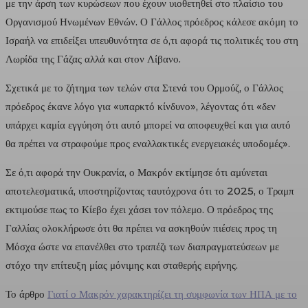
με την άρση των κυρώσεων που έχουν υιοθετηθεί στο πλαίσιο του
Οργανισμού Ηνωμένων Εθνών. Ο Γάλλος πρόεδρος κάλεσε ακόμη το
Ισραήλ να επιδείξει υπευθυνότητα σε ό,τι αφορά τις πολιτικές του στη
Λωρίδα της Γάζας αλλά και στον Λίβανο.
Σχετικά με το ζήτημα των τελών στα Στενά του Ορμούζ, ο Γάλλος
πρόεδρος έκανε λόγο για «υπαρκτό κίνδυνο», λέγοντας ότι «δεν
υπάρχει καμία εγγύηση ότι αυτό μπορεί να αποφευχθεί και για αυτό
θα πρέπει να στραφούμε προς εναλλακτικές ενεργειακές υποδομές».
Σε ό,τι αφορά την Ουκρανία, ο Μακρόν εκτίμησε ότι αμύνεται
αποτελεσματικά, υποστηρίζοντας ταυτόχρονα ότι το 2025, ο Τραμπ
εκτιμούσε πως το Κίεβο έχει χάσει τον πόλεμο. Ο πρόεδρος της
Γαλλίας ολοκλήρωσε ότι θα πρέπει να ασκηθούν πιέσεις προς τη
Μόσχα ώστε να επανέλθει στο τραπέζι των διαπραγματεύσεων με
στόχο την επίτευξη μίας μόνιμης και σταθερής ειρήνης.
Το άρθρο
Γιατί ο Μακρόν χαρακτηρίζει τη συμφωνία των ΗΠΑ με το