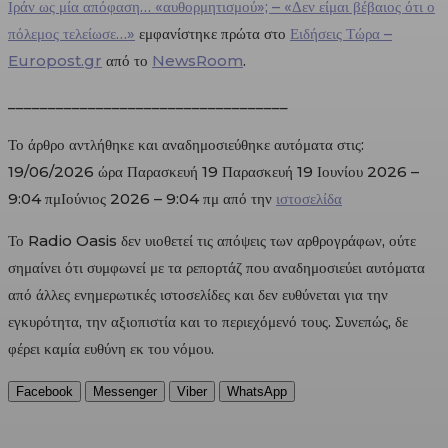
Ιράν ως μία απόφαση… «αυθορμητισμού»; – «Δεν είμαι βέβαιος ότι ο
πόλεμος τελείωσε…»
εμφανίστηκε πρώτα στο
Ειδήσεις Τώρα –
Europost.gr
από το
NewsRoom
.
___________________________________
Το άρθρο αντλήθηκε και αναδημοσιεύθηκε αυτόματα στις:
19/06/2026 ώρα Παρασκευή 19 Παρασκευή 19 Ιουνίου 2026 –
9:04 πμΙούνιος 2026 – 9:04 πμ από την
ιστοσελίδα
Το Radio Oasis δεν υιοθετεί τις απόψεις των αρθρογράφων, ούτε
σημαίνει ότι συμφωνεί με τα ρεπορτάζ που αναδημοσιεύει αυτόματα
από άλλες ενημερωτικές ιστοσελίδες και δεν ευθύνεται για την
εγκυρότητα, την αξιοπιστία και το περιεχόμενό τους. Συνεπώς, δε
φέρει καμία ευθύνη εκ του νόμου.
Facebook
Messenger
Viber
WhatsApp