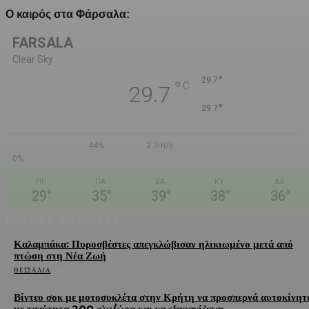
Ο καιρός στα Φάρσαλα:
FARSALA
Clear Sky
°
29.7
°
C
29.7
°
29.7
44%
2.3m/s
0%
ΠΕ
ΠΑ
ΣΑ
ΚΥ
ΔΕ
29
°
35
°
39
°
38
°
36
°
LATEST ARTICLES
Καλαμπάκα: Πυροσβέστες απεγκλώβισαν ηλικιωμένο μετά από
πτώση στη Νέα Ζωή
ΘΕΣΣΑΛΊΑ
06/08/2026
Βίντεο σοκ με μοτοσυκλέτα στην Κρήτη να προσπερνά αυτοκίνητ
με ταχύτητα 200 χλμ/ώρα και να εξαφανίζεται