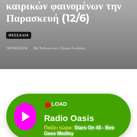
καιρικών φαινομένων την
Παρασκευή (12/6)
ΘΕΣΣΑΛΊΑ
12/06/2026
By
Ραδιοφωνικό Ίδρυμα Ευυδρίου
●
LOAD
Radio Oasis
Παίζει τώρα:
Stars On 45 - Bee
Gees Medley