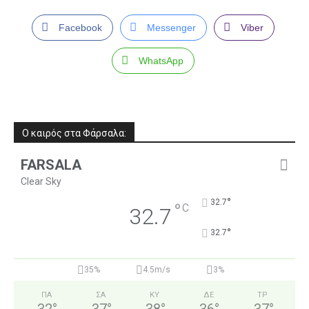
Facebook
Messenger
Viber
WhatsApp
Ο καιρός στα Φάρσαλα:
FARSALA
Clear Sky
°
32.7
°
C
32.7
°
32.7
35%
4.5m/s
3%
ΠΑ
ΣΑ
ΚΥ
ΔΕ
ΤΡ