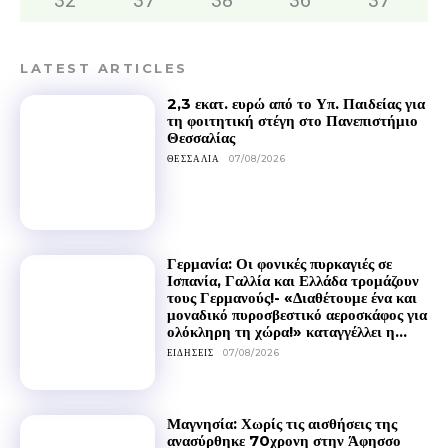
32
°
37
°
38
°
36
°
37
°
LATEST ARTICLES
2,3 εκατ. ευρώ από το Υπ. Παιδείας για
τη φοιτητική στέγη στο Πανεπιστήμιο
Θεσσαλίας
ΘΕΣΣΑΛΊΑ
07/08/2026
Γερμανία: Οι φονικές πυρκαγιές σε
Ισπανία, Γαλλία και Ελλάδα τρομάζουν
τους Γερμανούς!- «Διαθέτουμε ένα και
μοναδικό πυροσβεστικό αεροσκάφος για
ολόκληρη τη χώρα!» καταγγέλλει η...
ΕΙΔΉΣΕΙΣ
07/08/2026
Μαγνησία: Χωρίς τις αισθήσεις της
ανασύρθηκε 70χρονη στην Άφησσο