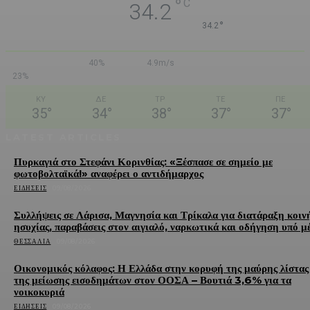
°
C
34.2
°
34.2
40%
4.9m/s
23%
ΚΥ
ΔΕ
ΤΡ
ΤΕ
ΠΕ
35
°
34
°
38
°
37
°
37
°
LATEST ARTICLES
Πυρκαγιά στο Στεφάνι Κορινθίας: «Ξέσπασε σε σημείο με
φωτοβολταϊκά!» αναφέρει ο αντιδήμαρχος
ΕΙΔΉΣΕΙΣ
09/08/2026
Συλλήψεις σε Λάρισα, Μαγνησία και Τρίκαλα για διατάραξη κοιν
ησυχίας, παραβάσεις στον αιγιαλό, ναρκωτικά και οδήγηση υπό μ
ΘΕΣΣΑΛΊΑ
09/08/2026
Οικονομικός κόλαφος: Η Ελλάδα στην κορυφή της μαύρης λίστας
της μείωσης εισοδημάτων στον ΟΟΣΑ – Βουτιά 3,6% για τα
νοικοκυριά
ΕΙΔΉΣΕΙΣ
09/08/2026