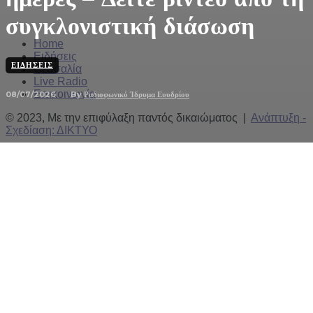
συγκλονιστική διάσωση
Home
Ειδήσεις
ΕΙΔΉΣΕΙΣ
Θεσσαλία
Live Radio
Επικοινωνία
08/07/2026
By
Ραδιοφωνικό Ίδρυμα Ευυδρίου
© 2023, Με την επιφύλαξη παντός δικαιώματος |
Ανάπτυξη -
Σχεδίαση: ΔΙΚΤΥΟ