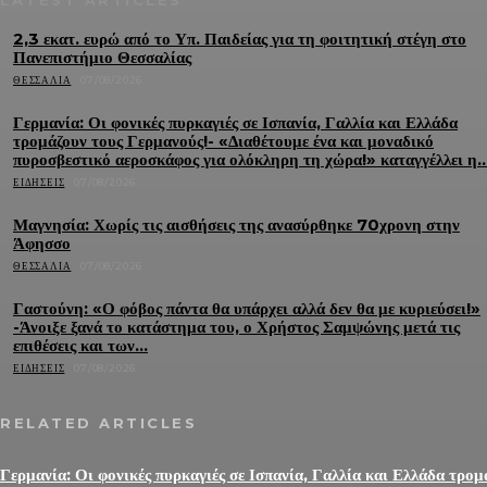
2,3 εκατ. ευρώ από το Υπ. Παιδείας για τη φοιτητική στέγη στο
Πανεπιστήμιο Θεσσαλίας
ΘΕΣΣΑΛΊΑ
07/08/2026
Γερμανία: Οι φονικές πυρκαγιές σε Ισπανία, Γαλλία και Ελλάδα
τρομάζουν τους Γερμανούς!- «Διαθέτουμε ένα και μοναδικό
πυροσβεστικό αεροσκάφος για ολόκληρη τη χώρα!» καταγγέλλει η..
ΕΙΔΉΣΕΙΣ
07/08/2026
Μαγνησία: Χωρίς τις αισθήσεις της ανασύρθηκε 70χρονη στην
Άφησσο
ΘΕΣΣΑΛΊΑ
07/08/2026
Γαστούνη: «Ο φόβος πάντα θα υπάρχει αλλά δεν θα με κυριεύσει!»
-Άνοιξε ξανά το κατάστημα του, ο Χρήστος Σαμψώνης μετά τις
επιθέσεις και των...
ΕΙΔΉΣΕΙΣ
07/08/2026
RELATED ARTICLES
Γερμανία: Οι φονικές πυρκαγιές σε Ισπανία, Γαλλία και Ελλάδα τρομ