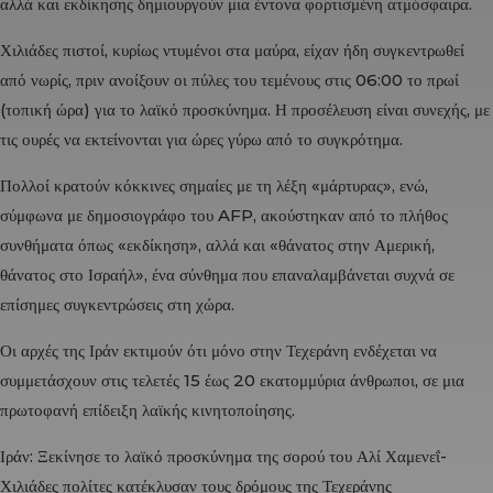
αλλά και εκδίκησης δημιουργούν μια έντονα φορτισμένη ατμόσφαιρα.
Χιλιάδες πιστοί, κυρίως ντυμένοι στα μαύρα, είχαν ήδη συγκεντρωθεί
από νωρίς, πριν ανοίξουν οι πύλες του τεμένους στις 06:00 το πρωί
(τοπική ώρα) για το λαϊκό προσκύνημα. Η προσέλευση είναι συνεχής, με
τις ουρές να εκτείνονται για ώρες γύρω από το συγκρότημα.
Πολλοί κρατούν κόκκινες σημαίες με τη λέξη «μάρτυρας», ενώ,
σύμφωνα με δημοσιογράφο του AFP, ακούστηκαν από το πλήθος
συνθήματα όπως «εκδίκηση», αλλά και «θάνατος στην Αμερική,
θάνατος στο Ισραήλ», ένα σύνθημα που επαναλαμβάνεται συχνά σε
επίσημες συγκεντρώσεις στη χώρα.
Οι αρχές της
Ιράν
εκτιμούν ότι μόνο στην
Τεχεράνη
ενδέχεται να
συμμετάσχουν στις τελετές 15 έως 20 εκατομμύρια άνθρωποι, σε μια
πρωτοφανή επίδειξη λαϊκής κινητοποίησης.
Ιράν: Ξεκίνησε το λαϊκό προσκύνημα της σορού του Αλί Χαμενεΐ-
Χιλιάδες πολίτες κατέκλυσαν τους δρόμους της Τεχεράνης