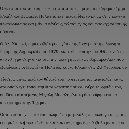
Ο θάνατός του, που σημειώθηκε στις πρώτες ημέρες της σύγκρουσης με
Ισραήλ
και
Ηνωμένες Πολιτείες
, έχει μετατρέψει το κλίμα στην ιρανική
πρωτεύουσα σε ένα μείγμα πένθους, τελετουργίας και έντονης πολιτικής
φόρτισης.
Ο
Αλί Χαμενεΐ
, ο μακροβιότερος ηγέτης της
Ιράν
μετά την ίδρυση της
Ισλαμικής Δημοκρατίας το 1979, σκοτώθηκε σε ηλικία 86 ετών, ύστερα
από πλήγμα στην οικία του, την πρώτη ημέρα των βομβαρδισμών που
εξαπέλυσαν οι
Ηνωμένες Πολιτείες
και το
Ισραήλ
στις 28 Φεβρουαρίου.
Τέσσερις μήνες μετά τον θάνατό του, το φέρετρο του αγιατολάχ, πάνω
στο οποίο έχει τοποθετηθεί το χαρακτηριστικό μαύρο τουρμπάνι του,
εκτίθεται στο τέμενος Μεγάλη Μοσάλα, ένα τεράστιο θρησκευτικό
συγκρότημα στην
Τεχεράνη
.
Οι τοίχοι του χώρου είναι καλυμμένοι με μεγάλες προσωπογραφίες του,
ενώ μαύρα λάβαρα πένθους και κόκκινες σημαίες, σύμβολα μαρτυρίου