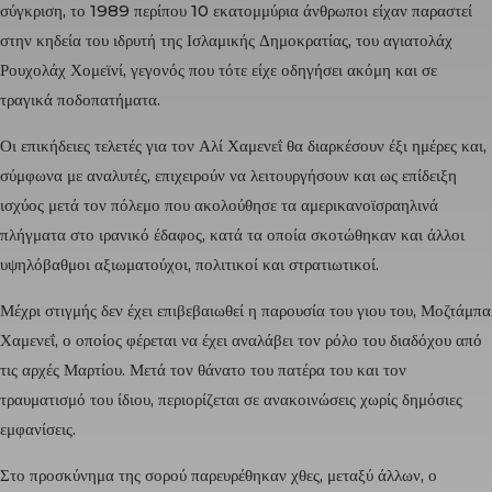
σύγκριση, το 1989 περίπου 10 εκατομμύρια άνθρωποι είχαν παραστεί
στην κηδεία του ιδρυτή της Ισλαμικής Δημοκρατίας, του αγιατολάχ
Ρουχολάχ Χομεϊνί
, γεγονός που τότε είχε οδηγήσει ακόμη και σε
τραγικά ποδοπατήματα.
Οι επικήδειες τελετές για τον
Αλί Χαμενεΐ
θα διαρκέσουν έξι ημέρες και,
σύμφωνα με αναλυτές, επιχειρούν να λειτουργήσουν και ως επίδειξη
ισχύος μετά τον πόλεμο που ακολούθησε τα αμερικανοϊσραηλινά
πλήγματα στο ιρανικό έδαφος, κατά τα οποία σκοτώθηκαν και άλλοι
υψηλόβαθμοι αξιωματούχοι, πολιτικοί και στρατιωτικοί.
Μέχρι στιγμής δεν έχει επιβεβαιωθεί η παρουσία του γιου του, Μοζτάμπα
Χαμενεΐ, ο οποίος φέρεται να έχει αναλάβει τον ρόλο του διαδόχου από
τις αρχές Μαρτίου. Μετά τον θάνατο του πατέρα του και τον
τραυματισμό του ίδιου, περιορίζεται σε ανακοινώσεις χωρίς δημόσιες
εμφανίσεις.
Στο προσκύνημα της σορού παρευρέθηκαν χθες, μεταξύ άλλων, ο