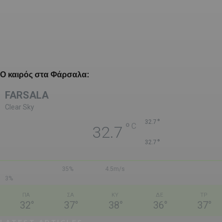
Ο καιρός στα Φάρσαλα:
FARSALA
Clear Sky
°
32.7
°
C
32.7
°
32.7
35%
4.5m/s
3%
ΠΑ
ΣΑ
ΚΥ
ΔΕ
ΤΡ
32
°
37
°
38
°
36
°
37
°
LATEST ARTICLES