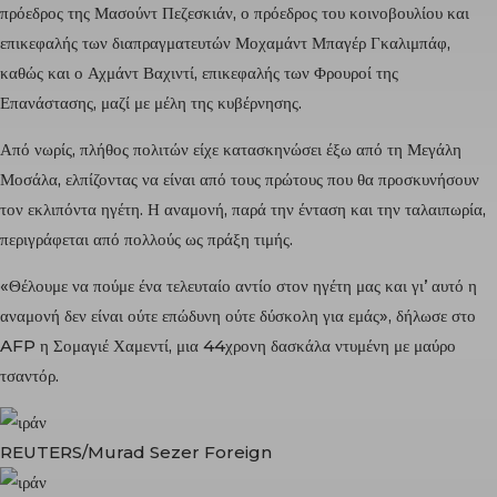
πρόεδρος της
Μασούντ Πεζεσκιάν
, ο πρόεδρος του κοινοβουλίου και
επικεφαλής των διαπραγματευτών
Μοχαμάντ Μπαγέρ Γκαλιμπάφ
,
καθώς και ο
Αχμάντ Βαχιντί
, επικεφαλής των
Φρουροί της
Επανάστασης
, μαζί με μέλη της κυβέρνησης.
Από νωρίς, πλήθος πολιτών είχε κατασκηνώσει έξω από τη Μεγάλη
Μοσάλα, ελπίζοντας να είναι από τους πρώτους που θα προσκυνήσουν
τον εκλιπόντα ηγέτη. Η αναμονή, παρά την ένταση και την ταλαιπωρία,
περιγράφεται από πολλούς ως πράξη τιμής.
«Θέλουμε να πούμε ένα τελευταίο αντίο στον ηγέτη μας και γι’ αυτό η
αναμονή δεν είναι ούτε επώδυνη ούτε δύσκολη για εμάς», δήλωσε στο
AFP η Σομαγιέ Χαμεντί, μια 44χρονη δασκάλα ντυμένη με μαύρο
τσαντόρ.
REUTERS/Murad Sezer Foreign