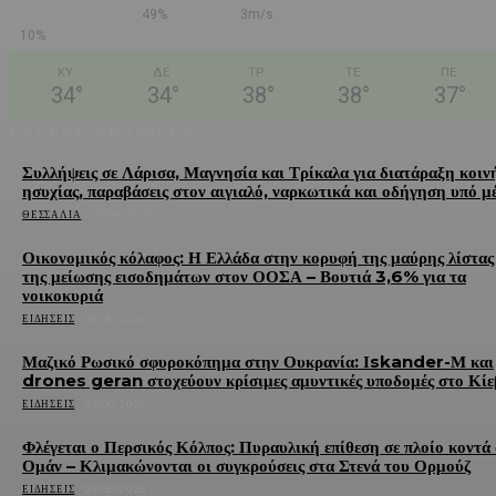
49%
3m/s
10%
ΚΥ
ΔΕ
ΤΡ
ΤΕ
ΠΕ
34
°
34
°
38
°
38
°
37
°
LATEST ARTICLES
Συλλήψεις σε Λάρισα, Μαγνησία και Τρίκαλα για διατάραξη κοιν
ησυχίας, παραβάσεις στον αιγιαλό, ναρκωτικά και οδήγηση υπό μ
ΘΕΣΣΑΛΊΑ
09/08/2026
Οικονομικός κόλαφος: Η Ελλάδα στην κορυφή της μαύρης λίστας
της μείωσης εισοδημάτων στον ΟΟΣΑ – Βουτιά 3,6% για τα
νοικοκυριά
ΕΙΔΉΣΕΙΣ
09/08/2026
Μαζικό Ρωσικό σφυροκόπημα στην Ουκρανία: Ιskander-Μ και
drones geran στοχεύουν κρίσιμες αμυντικές υποδομές στο Κίε
ΕΙΔΉΣΕΙΣ
09/08/2026
Φλέγεται ο Περσικός Κόλπος: Πυραυλική επίθεση σε πλοίο κοντά
Ομάν – Κλιμακώνονται οι συγκρούσεις στα Στενά του Ορμούζ
ΕΙΔΉΣΕΙΣ
09/08/2026