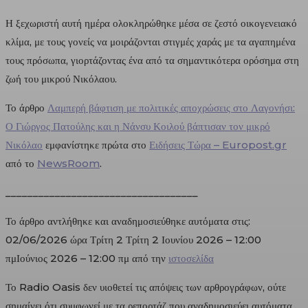
Η ξεχωριστή αυτή ημέρα ολοκληρώθηκε μέσα σε ζεστό οικογενειακό
κλίμα, με τους γονείς να μοιράζονται στιγμές χαράς με τα αγαπημένα
τους πρόσωπα, γιορτάζοντας ένα από τα σημαντικότερα ορόσημα στη
ζωή του μικρού Νικόλαου.
Το άρθρο
Λαμπερή βάφτιση με πολιτικές αποχρώσεις στο Λαγονήσι:
Ο Γιώργος Πατούλης και η Νάνσυ Κοιλού βάπτισαν τον μικρό
Νικόλαο
εμφανίστηκε πρώτα στο
Ειδήσεις Τώρα – Europost.gr
από το
NewsRoom
.
___________________________________
Το άρθρο αντλήθηκε και αναδημοσιεύθηκε αυτόματα στις:
02/06/2026 ώρα Τρίτη 2 Τρίτη 2 Ιουνίου 2026 – 12:00
πμΙούνιος 2026 – 12:00 πμ από την
ιστοσελίδα
Το Radio Oasis δεν υιοθετεί τις απόψεις των αρθρογράφων, ούτε
σημαίνει ότι συμφωνεί με τα ρεπορτάζ που αναδημοσιεύει αυτόματα