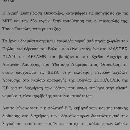
Βόλου.
Η Λαϊκή Συσπείρωση Θεσσαλίας, καταψήφισε τις εισηγήσεις για τις
ΜΠΕ και των δύο έργων. Στην τοποθέτησή του ο επικεφαλής της,
Τάσος Τσιαπλές ανέφερε τα εξής:
Τα έργα υδρομάστευσης και μεταφοράς νερού από πηγές χωριών του
Πηλίου για ύδρευση του Βόλου, που είναι ενταγμένα στο MASTER
PLAN της ΔΕΥΑΜΒ και βασίζονται στο Σχέδιο Διαχείρισης
Λεκανών Απορροής του Υδατικού Διαμερίσματος Θεσσαλίας, το
οποίο υποχρεώνει τις ΔΕΥΑ στην εκπόνηση Γενικών Σχεδίων
Ύδρευσης, στο πλαίσιο εφαρμογής της Οδηγίας 2000/60/ΕΚ της
Ε.Ε. για τη διαχείριση των υδάτων που ενσωματώθηκε στην εθνική
νομοθεσία, είναι αμφίβολης αποτελεσματικότητας.
Δεν το λύνουν γιατί η η πολιτική Ε.Ε, κυβερνήσεων και της τοπικής
διοίκησης στη διαχείριση των υδάτινων πόρων διαπερνάτε από την
λογική του «κόστους – οφέλους» και όχι της κάλυψης των λαϊκών