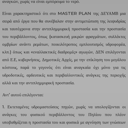
αναγκών, χωρίς να είναι εμπόρευμα το νερό.
Είναι χαρακτηριστικό ότι στο MASTER PLAN της ΔΕΥΑΜΒ μια
σειρά από έργα που θα συνέβαλαν στην αντιμετώπιση της λειψυδρίας
και ταυτόχρονα στην αντιπλημμυρική προστασία και την προστασία
του περιβάλλοντος, όπως (κατασκευή μικρών φραγμάτων, συλλέκτες
ομβρίων ανάντι ρεμάτων, ποικιλότροπος εμπλουτισμός υδροφορέα,
κλπ.) όπως και «εναλλακτικές διαδρομές» αγωγών, ΔΕΝ επιλέγονται
από Ε.Ε, κυβερνήσεις, Δημοτικές Αρχές, με την επίκληση του μεγάλου
κόστους, παρά το γεγονός ότι είναι αναγκαία όχι μόνο για τις
υδροδοτικές, αρδευτικές και περιβαλλοντικές ανάγκες της περιοχής
αλλά και την αντιπλημμυρική προστασία.
Αντ’ αυτού επιλέγονται:
1. Εκτεταμένες υδρομαστεύσεις πηγών, χωρίς να υπολογίζονται οι
ανάγκες του φυσικού περιβάλλοντος του Πηλίου που πλέον
υποβαθμίζεται η προστασία του και φυσικά με αγνόηση των γνώσεων