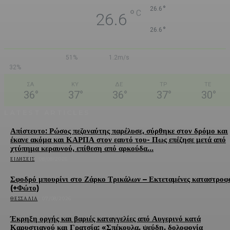
°
26.6
°
C
26.6
°
26.6
51%
1.2m/s
32%
ΣΑ
ΚΥ
ΔΕ
ΤΡ
ΤΕ
36
°
37
°
36
°
37
°
30
°
LATEST ARTICLES
Απίστευτο: Ρώσος πεζοναύτης παρέλυσε, σύρθηκε στον δρόμο και
έκανε ακόμα και ΚΑΡΠΑ στον εαυτό του- Πως επέζησε μετά από
χτύπημα κεραυνού, επίθεση από αρκούδα...
ΕΙΔΉΣΕΙΣ
08/08/2026
Σφοδρό μπουρίνι στο Ζάρκο Τρικάλων – Εκτεταμένες καταστροφ
(+Φώτο)
ΘΕΣΣΑΛΊΑ
07/08/2026
Έκρηξη οργής και βαριές καταγγελίες από Αυγερινό κατά
Καρυστιανού και Γρατσία: «Σπέκουλα, ψεύδη, δολοφονία