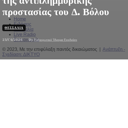
της αντιπλημμυρικής
προστασίας του Δ. Βόλου
Home
Ειδήσεις
ΘΕΣΣΑΛΊΑ
Θεσσαλία
Live Radio
Επικοινωνία
23/06/2026
By
Ραδιοφωνικό Ίδρυμα Ευυδρίου
© 2023, Με την επιφύλαξη παντός δικαιώματος |
Ανάπτυξη -
Σχεδίαση: ΔΙΚΤΥΟ