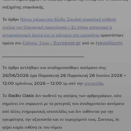
αυξημένης επιφυλακής.
Το άρθρο
Νύχτα τρόμου στο Κίεβο: Σφοδρή πυραυλική επίθεση
«σείει» την Ουκρανική πρωτεύουσα – Σε πλήρη συναγερμό η
αντιαεροπορική άμυνα και οι κάτοικοι στα καταφύγια
εμφανίστηκε
πρώτα στο
Ειδήσεις Τώρα – Europost.gr
από το
NewsRoom
.
___________________________________
Το άρθρο αντλήθηκε και αναδημοσιεύθηκε αυτόματα στις:
26/06/2026 ώρα Παρασκευή 26 Παρασκευή 26 Ιουνίου 2026 –
12:00 πμΙούνιος 2026 – 12:00 πμ από την
ιστοσελίδα
Το Radio Oasis δεν υιοθετεί τις απόψεις των αρθρογράφων, ούτε
σημαίνει ότι συμφωνεί με τα ρεπορτάζ που αναδημοσιεύει αυτόματα
από άλλες ενημερωτικές ιστοσελίδες και δεν ευθύνεται για την
εγκυρότητα, την αξιοπιστία και το περιεχόμενό τους. Συνεπώς, δε
φέρει καμία ευθύνη εκ του νόμου.