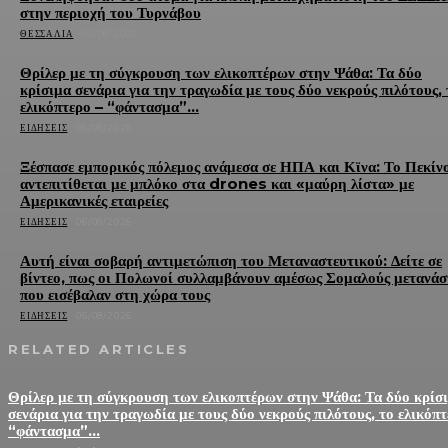
στην περιοχή του Τυρνάβου
ΘΕΣΣΑΛΊΑ
06/08/2026
Θρίλερ με τη σύγκρουση των ελικοπτέρων στην Ψάθα: Τα δύο
κρίσιμα σενάρια για την τραγωδία με τους δύο νεκρούς πιλότους, 
ελικόπτερο – “φάντασμα”...
ΕΙΔΉΣΕΙΣ
06/08/2026
Ξέσπασε εμπορικός πόλεμος ανάμεσα σε ΗΠΑ και Κϊνα: Το Πεκίν
αντεπιτίθεται με μπλόκο στα drones και «μαύρη λίστα» με
Αμερικανικές εταιρείες
ΕΙΔΉΣΕΙΣ
06/08/2026
Αυτή είναι σοβαρή αντιμετώπιση του Μεταναστευτικού: Δείτε σε
βίντεο, πως οι Πολωνοί συλλαμβάνουν αμέσως Σομαλούς μετανάσ
που εισέβαλαν στη χώρα τους
ΕΙΔΉΣΕΙΣ
06/08/2026
RELATED ARTICLES
Θρίλερ με τη σύγκρουση των ελικοπτέρων στην Ψάθα: Τα δύο κρίσ
σενάρια για την τραγωδία με τους δύο νεκρούς πιλότους, το ελικόπτ
“φάντασμα”...