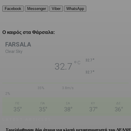
Facebook
Messenger
Viber
WhatsApp
Ο καιρός στα Φάρσαλα:
FARSALA
Clear Sky
°
32.7
°
C
32.7
°
32.7
35%
3.8m/s
2%
ΠΕ
ΠΑ
ΣΑ
ΚΥ
ΔΕ
35
°
35
°
38
°
37
°
36
°
LATEST ARTICLES
Συνελήφθησαν δύο άτομα για κλοπή μετασχηματιστή του ΔΕΔΔ