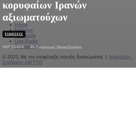
κορυφαίων Ιρανών
αξιωματούχων
Home
Ειδήσεις
ΕΙΔΉΣΕΙΣ
Θεσσαλία
Live Radio
Επικοινωνία
03/07/2026
By
Ραδιοφωνικό Ίδρυμα Ευυδρίου
© 2023, Με την επιφύλαξη παντός δικαιώματος |
Ανάπτυξη -
Σχεδίαση: ΔΙΚΤΥΟ