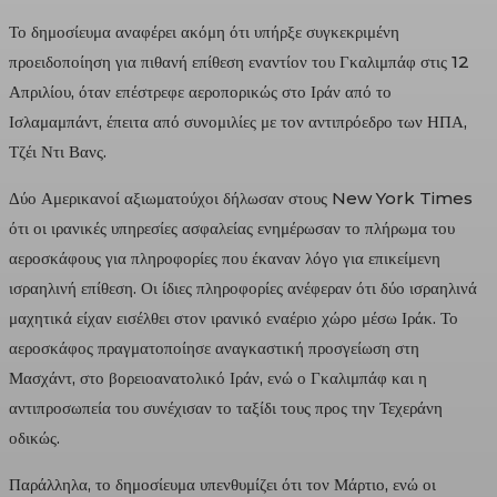
Το δημοσίευμα αναφέρει ακόμη ότι υπήρξε συγκεκριμένη
προειδοποίηση για πιθανή επίθεση εναντίον του Γκαλιμπάφ στις 12
Απριλίου, όταν επέστρεφε αεροπορικώς στο Ιράν από το
Ισλαμαμπάντ, έπειτα από συνομιλίες με τον αντιπρόεδρο των ΗΠΑ,
Τζέι Ντι Βανς.
Δύο Αμερικανοί αξιωματούχοι δήλωσαν στους New York Times
ότι οι ιρανικές υπηρεσίες ασφαλείας ενημέρωσαν το πλήρωμα του
αεροσκάφους για πληροφορίες που έκαναν λόγο για επικείμενη
ισραηλινή επίθεση. Οι ίδιες πληροφορίες ανέφεραν ότι δύο ισραηλινά
μαχητικά είχαν εισέλθει στον ιρανικό εναέριο χώρο μέσω Ιράκ. Το
αεροσκάφος πραγματοποίησε αναγκαστική προσγείωση στη
Μασχάντ, στο βορειοανατολικό Ιράν, ενώ ο Γκαλιμπάφ και η
αντιπροσωπεία του συνέχισαν το ταξίδι τους προς την Τεχεράνη
οδικώς.
Παράλληλα, το δημοσίευμα υπενθυμίζει ότι τον Μάρτιο, ενώ οι