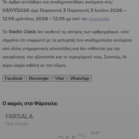
Το άρθρο αντλήθηκε και αναδημοσιεύθηκε αυτόματα στις:
03/07/2026 ώρα Παρασκευή 3 Παρασκευή 3 Ιουλίου 2026 –
12:05 μμΙούλιος 2026 – 12:05 μμ από την
ιστοσελίδα
Το Radio Oasis δεν υιοθετεί τις απόψεις των αρθρογράφων, ούτε
σημαίνει ότι συμφωνεί με τα ρεπορτάζ που αναδημοσιεύει αυτόματα
από άλλες ενημερωτικές ιστοσελίδες και δεν ευθύνεται για την
εγκυρότητα, την αξιοπιστία και το περιεχόμενό τους. Συνεπώς, δε
φέρει καμία ευθύνη εκ του νόμου.
Facebook
Messenger
Viber
WhatsApp
Ο καιρός στα Φάρσαλα:
FARSALA
Few Clouds
°
34.5
°
C