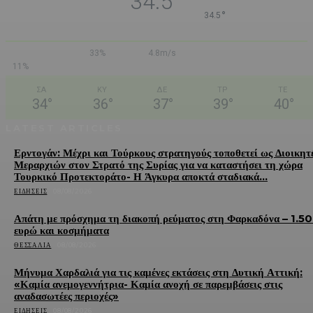
34.5
°
34.5
33%
4.8m/s
11%
ΣΑ
ΚΥ
ΔΕ
ΤΡ
ΤΕ
34
°
36
°
37
°
39
°
40
°
LATEST ARTICLES
Ερντογάν: Μέχρι και Τούρκους στρατηγούς τοποθετεί ως Διοικητ
Μεραρχιών στον Στρατό της Συρίας για να καταστήσει τη χώρα
Τουρκικό Προτεκτοράτο- Η Άγκυρα αποκτά σταδιακά...
ΕΙΔΉΣΕΙΣ
08/08/2026
Απάτη με πρόσχημα τη διακοπή ρεύματος στη Φαρκαδόνα – 1.5
ευρώ και κοσμήματα
ΘΕΣΣΑΛΊΑ
08/08/2026
Μήνυμα Χαρδαλιά για τις καμένες εκτάσεις στη Δυτική Αττική:
«Καμία ανεμογεννήτρια- Καμία ανοχή σε παρεμβάσεις στις
αναδασωτέες περιοχές»
ΕΙΔΉΣΕΙΣ
08/08/2026