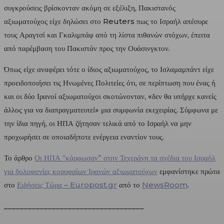
συγκρούσεις βρίσκονταν ακόμη σε εξέλιξη, Πακιστανός
αξιωματούχος είχε δηλώσει στο Reuters πως το Ισραήλ απέσυρε
τους Αραγτσί και Γκαλιμπάφ από τη λίστα πιθανών στόχων, έπειτα
από παρέμβαση του Πακιστάν προς την Ουάσινγκτον.
Όπως είχε αναφέρει τότε ο ίδιος αξιωματούχος, το Ισλαμαμπάντ είχε
προειδοποιήσει τις Ηνωμένες Πολιτείες ότι, σε περίπτωση που ένας ή
και οι δύο Ιρανοί αξιωματούχοι σκοτώνονταν, «δεν θα υπήρχε κανείς
άλλος για να διαπραγματευτεί» μια συμφωνία εκεχειρίας. Σύμφωνα με
την ίδια πηγή, οι ΗΠΑ ζήτησαν τελικά από το Ισραήλ να μην
προχωρήσει σε οποιαδήποτε ενέργεια εναντίον τους.
Το άρθρο
Οι ΗΠΑ “κάρφωσαν” στην Τεχεράνη τα σχέδια του Ισραήλ
για δολοφονίες κορυφαίων Ιρανών αξιωματούχων
εμφανίστηκε πρώτα
στο
Ειδήσεις Τώρα – Europost.gr
από το
NewsRoom
.
___________________________________