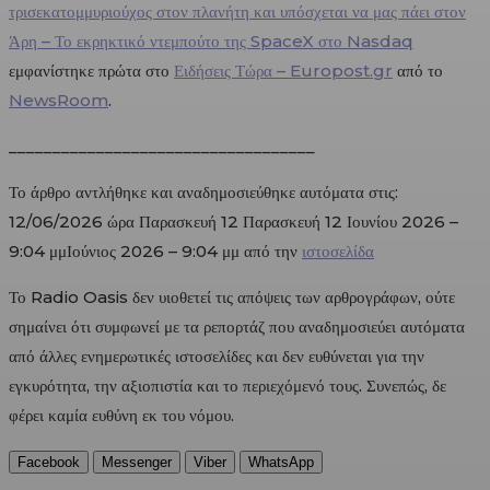
τρισεκατομμυριούχος στον πλανήτη και υπόσχεται να μας πάει στον
Άρη – Το εκρηκτικό ντεμπούτο της SpaceX στο Nasdaq
εμφανίστηκε πρώτα στο
Ειδήσεις Τώρα – Europost.gr
από το
NewsRoom
.
___________________________________
Το άρθρο αντλήθηκε και αναδημοσιεύθηκε αυτόματα στις:
12/06/2026 ώρα Παρασκευή 12 Παρασκευή 12 Ιουνίου 2026 –
9:04 μμΙούνιος 2026 – 9:04 μμ από την
ιστοσελίδα
Το Radio Oasis δεν υιοθετεί τις απόψεις των αρθρογράφων, ούτε
σημαίνει ότι συμφωνεί με τα ρεπορτάζ που αναδημοσιεύει αυτόματα
από άλλες ενημερωτικές ιστοσελίδες και δεν ευθύνεται για την
εγκυρότητα, την αξιοπιστία και το περιεχόμενό τους. Συνεπώς, δε
φέρει καμία ευθύνη εκ του νόμου.
Facebook
Messenger
Viber
WhatsApp