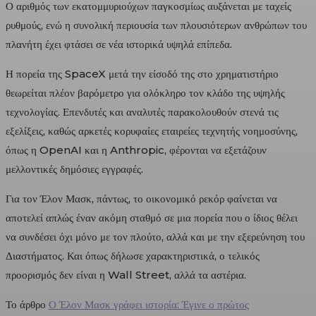
Ο αριθμός των εκατομμυριούχων παγκοσμίως αυξάνεται με ταχείς
ρυθμούς, ενώ η συνολική περιουσία των πλουσιότερων ανθρώπων του
πλανήτη έχει φτάσει σε νέα ιστορικά υψηλά επίπεδα.
Η πορεία της SpaceX μετά την είσοδό της στο χρηματιστήριο
θεωρείται πλέον βαρόμετρο για ολόκληρο τον κλάδο της υψηλής
τεχνολογίας. Επενδυτές και αναλυτές παρακολουθούν στενά τις
εξελίξεις, καθώς αρκετές κορυφαίες εταιρείες τεχνητής νοημοσύνης,
όπως η
OpenAI
και η
Anthropic
, φέρονται να εξετάζουν
μελλοντικές δημόσιες εγγραφές.
Για τον Έλον Μασκ, πάντως, το οικονομικό ρεκόρ φαίνεται να
αποτελεί απλώς έναν ακόμη σταθμό σε μια πορεία που ο ίδιος θέλει
να συνδέσει όχι μόνο με τον πλούτο, αλλά και με την εξερεύνηση του
Διαστήματος. Και όπως δήλωσε χαρακτηριστικά, ο τελικός
προορισμός δεν είναι η Wall Street, αλλά τα αστέρια.
Το άρθρο
Ο Έλον Μασκ γράφει ιστορία: Έγινε ο πρώτος