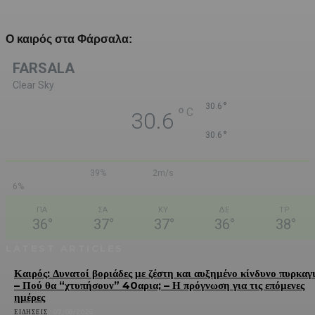
Ο καιρός στα Φάρσαλα:
FARSALA
Clear Sky
°
30.6
°
C
30.6
°
30.6
39%
2m/s
6%
ΠΑ
ΣΑ
ΚΥ
ΔΕ
ΤΡ
36
°
37
°
37
°
36
°
38
°
LATEST ARTICLES
Καιρός: Δυνατοί βοριάδες με ζέστη και αυξημένο κίνδυνο πυρκαγ
– Πού θα “χτυπήσουν” 40αρια; – Η πρόγνωση για τις επόμενες
ημέρες
ΕΙΔΉΣΕΙΣ
07/08/2026