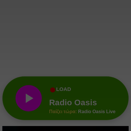
●
LOAD
Radio Oasis
Παίζει τώρα:
Radio Oasis Live