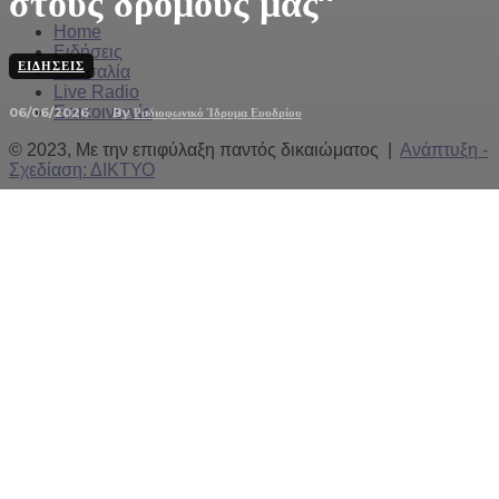
στους δρόμους μας”
Home
Ειδήσεις
ΕΙΔΉΣΕΙΣ
Θεσσαλία
Live Radio
Επικοινωνία
06/06/2026
By
Ραδιοφωνικό Ίδρυμα Ευυδρίου
© 2023, Με την επιφύλαξη παντός δικαιώματος |
Ανάπτυξη -
Σχεδίαση: ΔΙΚΤΥΟ