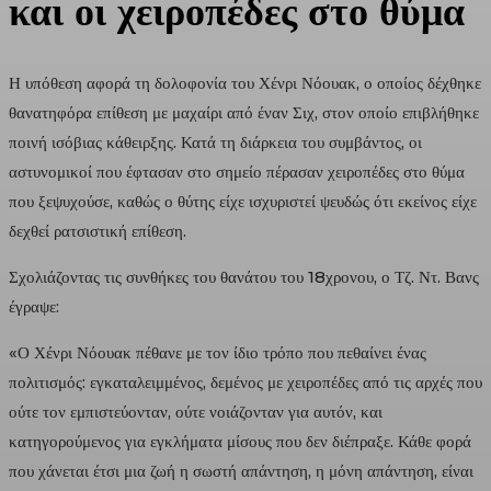
και οι χειροπέδες στο θύμα
Η υπόθεση αφορά τη δολοφονία του Χένρι Νόουακ, ο οποίος δέχθηκε
θανατηφόρα επίθεση με μαχαίρι από έναν Σιχ, στον οποίο επιβλήθηκε
ποινή ισόβιας κάθειρξης. Κατά τη διάρκεια του συμβάντος, οι
αστυνομικοί που έφτασαν στο σημείο πέρασαν χειροπέδες στο θύμα
που ξεψυχούσε, καθώς ο θύτης είχε ισχυριστεί ψευδώς ότι εκείνος είχε
δεχθεί ρατσιστική επίθεση.
Σχολιάζοντας τις συνθήκες του θανάτου του 18χρονου, ο Τζ. Ντ. Βανς
έγραψε:
«Ο Χένρι Νόουακ πέθανε με τον ίδιο τρόπο που πεθαίνει ένας
πολιτισμός: εγκαταλειμμένος, δεμένος με χειροπέδες από τις αρχές που
ούτε τον εμπιστεύονταν, ούτε νοιάζονταν για αυτόν, και
κατηγορούμενος για εγκλήματα μίσους που δεν διέπραξε. Κάθε φορά
που χάνεται έτσι μια ζωή η σωστή απάντηση, η μόνη απάντηση, είναι