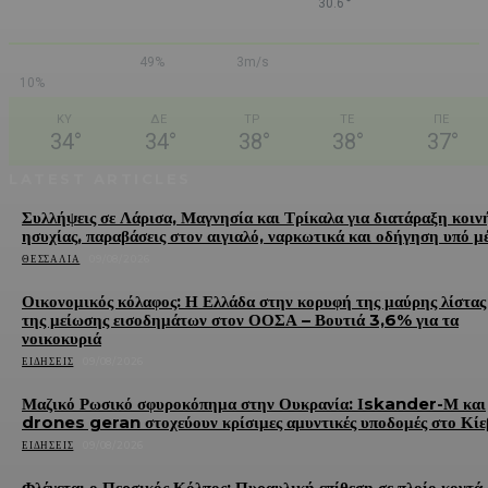
°
30.6
49%
3m/s
10%
ΚΥ
ΔΕ
ΤΡ
ΤΕ
ΠΕ
34
°
34
°
38
°
38
°
37
°
LATEST ARTICLES
Συλλήψεις σε Λάρισα, Μαγνησία και Τρίκαλα για διατάραξη κοιν
ησυχίας, παραβάσεις στον αιγιαλό, ναρκωτικά και οδήγηση υπό μ
ΘΕΣΣΑΛΊΑ
09/08/2026
Οικονομικός κόλαφος: Η Ελλάδα στην κορυφή της μαύρης λίστας
της μείωσης εισοδημάτων στον ΟΟΣΑ – Βουτιά 3,6% για τα
νοικοκυριά
ΕΙΔΉΣΕΙΣ
09/08/2026
Μαζικό Ρωσικό σφυροκόπημα στην Ουκρανία: Ιskander-Μ και
drones geran στοχεύουν κρίσιμες αμυντικές υποδομές στο Κίε
ΕΙΔΉΣΕΙΣ
09/08/2026
Φλέγεται ο Περσικός Κόλπος: Πυραυλική επίθεση σε πλοίο κοντά