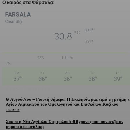
Ο καιρός στα Φάρσαλα:
FARSALA
Clear Sky
°
30.8
°
C
30.8
°
30.8
42%
1.8m/s
1%
ΣΑ
ΚΥ
ΔΕ
ΤΡ
ΤΕ
37
°
36
°
36
°
38
°
39
°
LATEST ARTICLES
8 Αυγούστου – Γιορτή σήμερα: Η Εκκλησία μας τιμά τη μνήμη 
Αγίου Αιμιλιανού του Ομολογητού και Επισκόπου Κυζίκου
ΕΙΔΉΣΕΙΣ
08/08/2026
Σοκ στη Νέα Αγχίαλο: Στη φυλακή 66χρονος που αυνανιζόταν
μπροστά σε ανήλικη