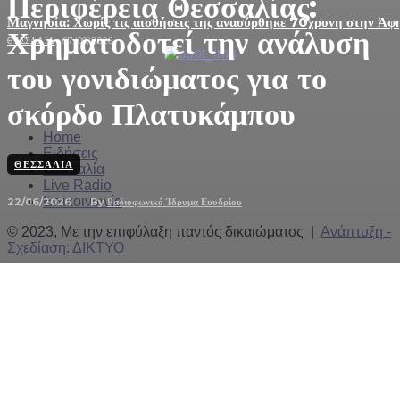
Περιφέρεια Θεσσαλίας:
Μαγνησία: Χωρίς τις αισθήσεις της ανασύρθηκε 70χρονη στην Άφ
Χρηματοδοτεί την ανάλυση
ΘΕΣΣΑΛΊΑ
07/08/2026
του γονιδιώματος για το
σκόρδο Πλατυκάμπου
Home
Ειδήσεις
ΘΕΣΣΑΛΊΑ
Θεσσαλία
Live Radio
Επικοινωνία
22/06/2026
By
Ραδιοφωνικό Ίδρυμα Ευυδρίου
© 2023, Με την επιφύλαξη παντός δικαιώματος |
Ανάπτυξη -
Σχεδίαση: ΔΙΚΤΥΟ