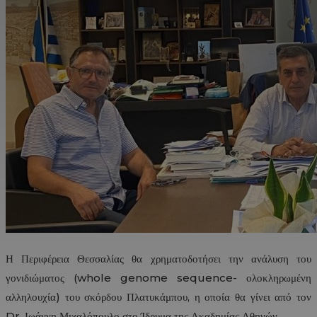
Η Περιφέρεια Θεσσαλίας θα χρηματοδοτήσει την ανάλυση του
γονιδιώματος (whole genome sequence- ολοκληρωμένη
αλληλουχία) του σκόρδου Πλατυκάμπου, η οποία θα γίνει από τον
Dr. Ιωάννη Μιχαλόπουλο στο Ίδρυμα της Ακαδημίας Αθηνών.