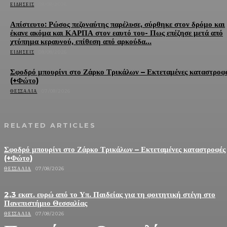
ΕΙΔΉΣΕΙΣ
08/08/2026
Απίστευτο: Ρώσος πεζοναύτης παρέλυσε, σύρθηκε στον δρόμο και
έκανε ακόμα και ΚΑΡΠΑ στον εαυτό του- Πως επέζησε μετά από
χτύπημα κεραυνού, επίθεση από αρκούδα...
ΕΙΔΉΣΕΙΣ
08/08/2026
Σφοδρό μπουρίνι στο Ζάρκο Τρικάλων – Εκτεταμένες καταστροφ
(+Φώτο)
ΘΕΣΣΑΛΊΑ
07/08/2026
RELATED ARTICLES
Σφοδρό μπουρίνι στο Ζάρκο Τρικάλων – Εκτεταμένες καταστροφές
(+Φώτο)
ΘΕΣΣΑΛΊΑ
07/08/2026
2,3 εκατ. ευρώ από το Υπ. Παιδείας για τη φοιτητική στέγη στο
Πανεπιστήμιο Θεσσαλίας
ΘΕΣΣΑΛΊΑ
07/08/2026