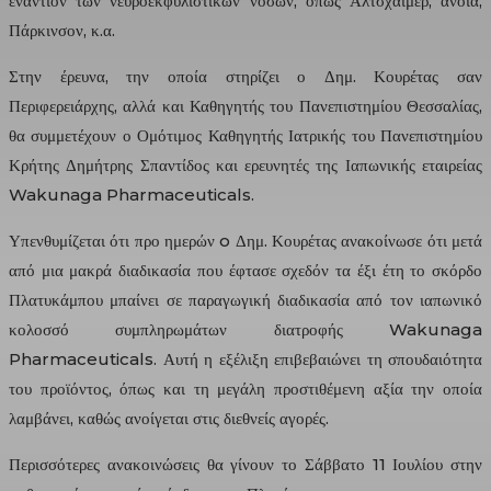
εναντίον των νευροεκφυλιστικών νόσων, όπως Αλτσχάιμερ, άνοια,
Πάρκινσον, κ.α.
Στην έρευνα, την οποία στηρίζει ο Δημ. Κουρέτας σαν
Περιφερειάρχης, αλλά και Καθηγητής του Πανεπιστημίου Θεσσαλίας,
θα συμμετέχουν ο Ομότιμος Καθηγητής Ιατρικής του Πανεπιστημίου
Κρήτης Δημήτρης Σπαντίδος και ερευνητές της Ιαπωνικής εταιρείας
Wakunaga Pharmaceuticals.
Υπενθυμίζεται ότι προ ημερών o Δημ. Κουρέτας ανακοίνωσε ότι μετά
από μια μακρά διαδικασία που έφτασε σχεδόν τα έξι έτη το σκόρδο
Πλατυκάμπου μπαίνει σε παραγωγική διαδικασία από τον ιαπωνικό
κολοσσό συμπληρωμάτων διατροφής Wakunaga
Pharmaceuticals. Αυτή η εξέλιξη επιβεβαιώνει τη σπουδαιότητα
του προϊόντος, όπως και τη μεγάλη προστιθέμενη αξία την οποία
λαμβάνει, καθώς ανοίγεται στις διεθνείς αγορές.
Περισσότερες ανακοινώσεις θα γίνουν το Σάββατο 11 Ιουλίου στην