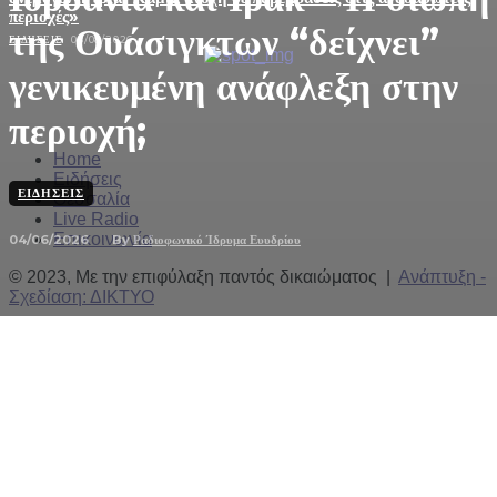
περιοχές»
της Ουάσιγκτων “δείχνει”
ΕΙΔΉΣΕΙΣ
08/08/2026
γενικευμένη ανάφλεξη στην
περιοχή;
Home
Ειδήσεις
ΕΙΔΉΣΕΙΣ
Θεσσαλία
Live Radio
Επικοινωνία
04/06/2026
By
Ραδιοφωνικό Ίδρυμα Ευυδρίου
© 2023, Με την επιφύλαξη παντός δικαιώματος |
Ανάπτυξη -
Σχεδίαση: ΔΙΚΤΥΟ