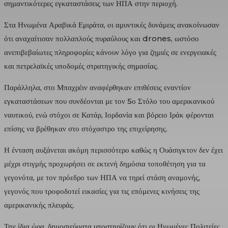
σημαντικότερες εγκαταστάσεις των ΗΠΑ στην περιοχή.
Στα Ηνωμένα Αραβικά Εμιράτα, οι αμυντικές δυνάμεις ανακοίνωσαν
ότι αναχαίτισαν πολλαπλούς πυραύλους και drones, ωστόσο
ανεπιβεβαίωτες πληροφορίες κάνουν λόγο για ζημιές σε ενεργειακές
και πετρελαϊκές υποδομές στρατηγικής σημασίας.
Παράλληλα, στο Μπαχρέιν αναφέρθηκαν επιθέσεις εναντίον
εγκαταστάσεων που συνδέονται με τον 5ο Στόλο του αμερικανικού
ναυτικού, ενώ στόχοι σε Κατάρ, Ιορδανία και βόρειο Ιράκ φέρονται
επίσης να βρέθηκαν στο στόχαστρο της επιχείρησης.
Η ένταση αυξάνεται ακόμη περισσότερο καθώς η Ουάσιγκτον δεν έχει
μέχρι στιγμής προχωρήσει σε εκτενή δημόσια τοποθέτηση για τα
γεγονότα, με τον πρόεδρο των ΗΠΑ να τηρεί στάση αναμονής,
γεγονός που τροφοδοτεί εικασίες για τις επόμενες κινήσεις της
αμερικανικής πλευράς.
Την ίδια ώρα, δημοσιεύματα υποστηρίζουν ότι οι Ηνωμένες Πολιτείες