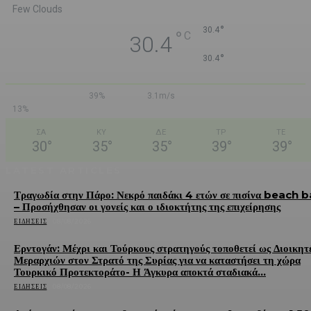
Few Clouds
°
30.4
°
C
30.4
°
30.4
39%
3.1m/s
13%
ΣΑ
ΚΥ
ΔΕ
ΤΡ
ΤΕ
30
°
35
°
35
°
39
°
39
°
LATEST ARTICLES
Τραγωδία στην Πάρο: Νεκρό παιδάκι 4 ετών σε πισίνα beach b
– Προσήχθησαν οι γονείς και ο ιδιοκτήτης της επιχείρησης
ΕΙΔΉΣΕΙΣ
08/08/2026
Ερντογάν: Μέχρι και Τούρκους στρατηγούς τοποθετεί ως Διοικητ
Μεραρχιών στον Στρατό της Συρίας για να καταστήσει τη χώρα
Τουρκικό Προτεκτοράτο- Η Άγκυρα αποκτά σταδιακά...
ΕΙΔΉΣΕΙΣ
08/08/2026