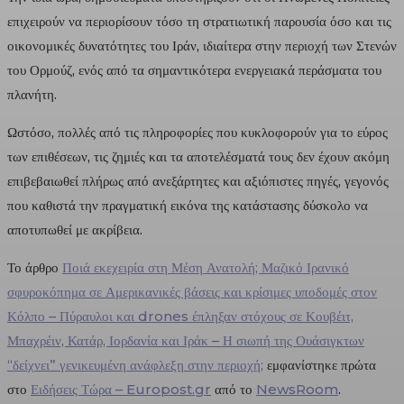
επιχειρούν να περιορίσουν τόσο τη στρατιωτική παρουσία όσο και τις
οικονομικές δυνατότητες του Ιράν, ιδιαίτερα στην περιοχή των Στενών
του Ορμούζ, ενός από τα σημαντικότερα ενεργειακά περάσματα του
πλανήτη.
Ωστόσο, πολλές από τις πληροφορίες που κυκλοφορούν για το εύρος
των επιθέσεων, τις ζημιές και τα αποτελέσματά τους δεν έχουν ακόμη
επιβεβαιωθεί πλήρως από ανεξάρτητες και αξιόπιστες πηγές, γεγονός
που καθιστά την πραγματική εικόνα της κατάστασης δύσκολο να
αποτυπωθεί με ακρίβεια.
Το άρθρο
Ποιά εκεχειρία στη Μέση Ανατολή; Μαζικό Ιρανικό
σφυροκόπημα σε Αμερικανικές βάσεις και κρίσιμες υποδομές στον
Κόλπο – Πύραυλοι και drones έπληξαν στόχους σε Κουβέιτ,
Μπαχρέιν, Κατάρ, Ιορδανία και Ιράκ – Η σιωπή της Ουάσιγκτων
“δείχνει” γενικευμένη ανάφλεξη στην περιοχή;
εμφανίστηκε πρώτα
στο
Ειδήσεις Τώρα – Europost.gr
από το
NewsRoom
.