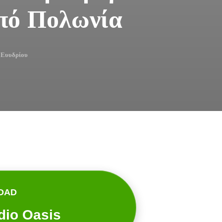
πό Πολωνία
 Ευυδρίου
OAD
dio Oasis