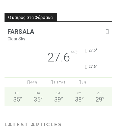
Ο καιρός στα Φάρσαλα:
FARSALA
Clear Sky
°
27.6
°
C
27.6
°
27.6
44%
1.1m/s
3%
ΠΕ
ΠΑ
ΣΑ
ΚΥ
ΔΕ
35
°
35
°
39
°
38
°
29
°
LATEST ARTICLES