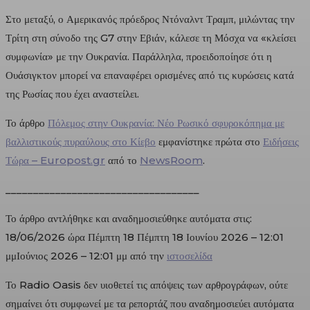
Στο μεταξύ, ο Αμερικανός πρόεδρος Ντόναλντ Τραμπ, μιλώντας την
Τρίτη στη σύνοδο της G7 στην Εβιάν, κάλεσε τη Μόσχα να «κλείσει
συμφωνία» με την Ουκρανία. Παράλληλα, προειδοποίησε ότι η
Ουάσιγκτον μπορεί να επαναφέρει ορισμένες από τις κυρώσεις κατά
της Ρωσίας που έχει αναστείλει.
Το άρθρο
Πόλεμος στην Ουκρανία: Νέο Ρωσικό σφυροκόπημα με
βαλλιστικούς πυραύλους στο Κίεβο
εμφανίστηκε πρώτα στο
Ειδήσεις
Τώρα – Europost.gr
από το
NewsRoom
.
___________________________________
Το άρθρο αντλήθηκε και αναδημοσιεύθηκε αυτόματα στις:
18/06/2026 ώρα Πέμπτη 18 Πέμπτη 18 Ιουνίου 2026 – 12:01
μμΙούνιος 2026 – 12:01 μμ από την
ιστοσελίδα
Το Radio Oasis δεν υιοθετεί τις απόψεις των αρθρογράφων, ούτε
σημαίνει ότι συμφωνεί με τα ρεπορτάζ που αναδημοσιεύει αυτόματα