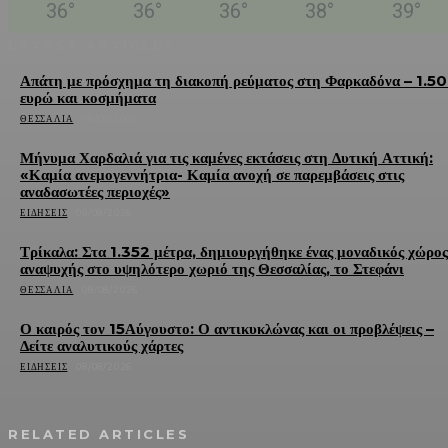
36
°
36
°
36
°
38
°
39
°
LATEST ARTICLES
Απάτη με πρόσχημα τη διακοπή ρεύματος στη Φαρκαδόνα – 1.5
ευρώ και κοσμήματα
ΘΕΣΣΑΛΊΑ
08/08/2026
Μήνυμα Χαρδαλιά για τις καμένες εκτάσεις στη Δυτική Αττική:
«Καμία ανεμογεννήτρια- Καμία ανοχή σε παρεμβάσεις στις
αναδασωτέες περιοχές»
ΕΙΔΉΣΕΙΣ
08/08/2026
Τρίκαλα: Στα 1.352 μέτρα, δημιουργήθηκε ένας μοναδικός χώρος
αναψυχής στο υψηλότερο χωριό της Θεσσαλίας, το Στεφάνι
ΘΕΣΣΑΛΊΑ
08/08/2026
Ο καιρός τον 15Αύγουστο: Ο αντικυκλώνας και οι προβλέψεις –
Δείτε αναλυτικούς χάρτες
ΕΙΔΉΣΕΙΣ
08/08/2026
RELATED ARTICLES