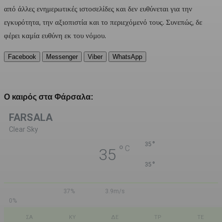
από άλλες ενημερωτικές ιστοσελίδες και δεν ευθύνεται για την
εγκυρότητα, την αξιοπιστία και το περιεχόμενό τους. Συνεπώς, δε
φέρει καμία ευθύνη εκ του νόμου.
Facebook
Messenger
Viber
WhatsApp
Ο καιρός στα Φάρσαλα:
FARSALA
Clear Sky
°
35
°
C
35
°
35
37%
3.9m/s
0%
ΣΑ
ΚΥ
ΔΕ
ΤΡ
ΤΕ