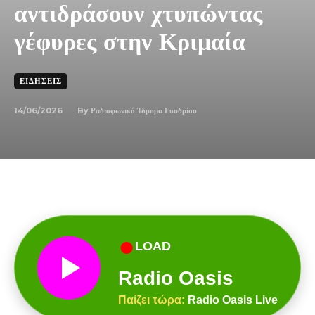
αντιδράσουν χτυπώντας
γέφυρες στην Κριμαία
ΕΙΔΉΣΕΙΣ
14/06/2026
By
Ραδιοφωνικό Ίδρυμα Ευυδρίου
●
LOAD
Radio Oasis
Παίζει τώρα:
Radio Oasis Live