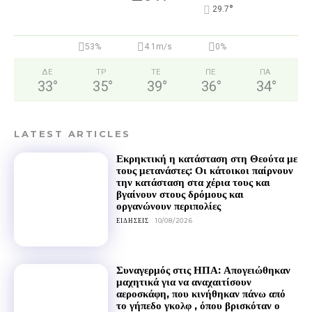
°
29.7
53%
4.1m/s
0%
ΔΕ
ΤΡ
ΤΕ
ΠΕ
ΠΑ
33
°
35
°
39
°
36
°
34
°
LATEST ARTICLES
Εκρηκτική η κατάσταση στη Θεούτα με
τους μετανάστες: Οι κάτοικοι παίρνουν
την κατάσταση στα χέρια τους και
βγαίνουν στους δρόμους και
οργανώνουν περιπολίες
ΕΙΔΉΣΕΙΣ
10/08/2026
Συναγερμός στις ΗΠΑ: Απογειώθηκαν
μαχητικά για να αναχαιτίσουν
αεροσκάφη, που κινήθηκαν πάνω από
το γήπεδο γκολφ , όπου βρισκόταν ο