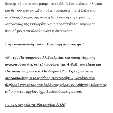
διοικητικά μέτρα που μπορεί να επιβληθεί σε ανώτερο κληρικό
και δεν συνιστά καταδίκη ούτε προδικάζει την εξέλιξη της
υπόθεσης. Στόχος της είναι η διασφάλιση της εύρυθμης
λειτουργίας της Εκκλησίας και η προστασία του κύρους του
θεσμού μέχρι να ολοκληρωθεί η διερεύνηση.
Στην ανακοίνωσή του το Πατριαρχείο αναφέρει:
«
Εκ του Πατριαρχείου Αλεξανδρείας και πάσης Αφρικής
ανακοινούται ότι, σεπτή αποφάσει της Α.Θ.Μ. του Πάπα και
Πατριάρχου ημών κ.κ. Θεοδώρου Β’, ο Σεβασμιώτατος
Μητροπολίτης Πτολεμαΐδος Παντελεήμων, κατόπιν του
θλιβερού γεγονότος του λαβόντος χώραν εν Αθήναις, τίθεται εις
επ’ αόριστον αργίαν, άχρι διαλευκάνσεως αυτού.
Εν Αλεξανδρεία τη 15η Ιουνίου 2026