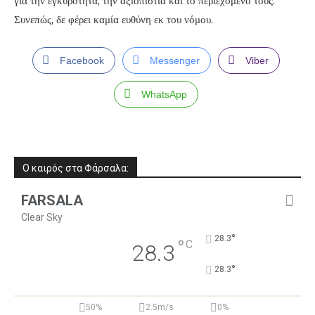
για την εγκυρότητα, την αξιοπιστία και το περιεχόμενό τους.
Συνεπώς, δε φέρει καμία ευθύνη εκ του νόμου.
Facebook
Messenger
Viber
WhatsApp
Ο καιρός στα Φάρσαλα:
FARSALA
Clear Sky
°
28.3
°
C
28.3
°
28.3
50%
2.5m/s
0%