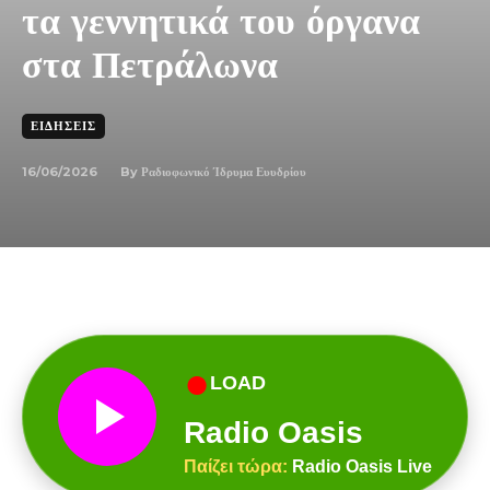
τα γεννητικά του όργανα
στα Πετράλωνα
ΕΙΔΉΣΕΙΣ
16/06/2026
By
Ραδιοφωνικό Ίδρυμα Ευυδρίου
●
LOAD
Radio Oasis
Παίζει τώρα:
Radio Oasis Live