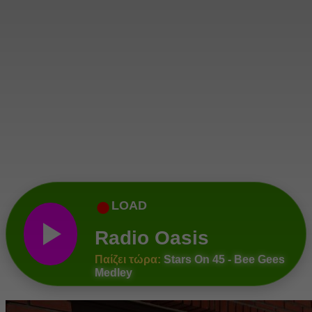
●
LOAD
Radio Oasis
Παίζει τώρα:
Stars On 45 - Bee Gees
Medley