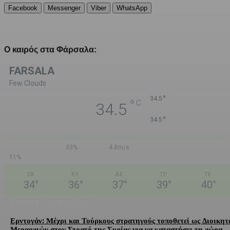
Facebook
Messenger
Viber
WhatsApp
Ο καιρός στα Φάρσαλα:
FARSALA
Few Clouds
°
34.5
°
C
34.5
°
34.5
33%
4.8m/s
11%
ΣΑ
ΚΥ
ΔΕ
ΤΡ
ΤΕ
34
°
36
°
37
°
39
°
40
°
LATEST ARTICLES
Ερντογάν: Μέχρι και Τούρκους στρατηγούς τοποθετεί ως Διοικητ
Μεραρχιών στον Στρατό της Συρίας για να καταστήσει τη χώρα