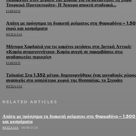
Τουρκικό Προτεκτοράτο- Η Άγκυρα αποκτά σταδιακά...
ΕΙΔΉΣΕΙΣ
08/08/2026
Απάτη με πρόσχημα τη διακοπή ρεύματος στη Φαρκαδόνα – 1.5
ευρώ και κοσμήματα
ΘΕΣΣΑΛΊΑ
08/08/2026
Μήνυμα Χαρδαλιά για τις καμένες εκτάσεις στη Δυτική Αττική:
«Καμία ανεμογεννήτρια- Καμία ανοχή σε παρεμβάσεις στις
αναδασωτέες περιοχές»
ΕΙΔΉΣΕΙΣ
08/08/2026
Τρίκαλα: Στα 1.352 μέτρα, δημιουργήθηκε ένας μοναδικός χώρος
αναψυχής στο υψηλότερο χωριό της Θεσσαλίας, το Στεφάνι
ΘΕΣΣΑΛΊΑ
08/08/2026
RELATED ARTICLES
Απάτη με πρόσχημα τη διακοπή ρεύματος στη Φαρκαδόνα – 1.500
και κοσμήματα
ΘΕΣΣΑΛΊΑ
08/08/2026