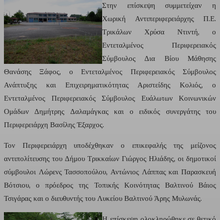
Στην επίσκεψη συμμετείχαν η
Χωρική Αντιπεριφερειάρχης Π.Ε.
Τρικάλων Χρύσα Ντιντή, ο
Εντεταλμένος Περιφερειακός
Σύμβουλος Δια Βίου Μάθησης
Θανάσης Ξάφος, ο Εντεταλμένος Περιφερειακός Σύμβουλος
Ανάπτυξης και Επιχειρηματικότητας Αριστείδης Κολιός, ο
Εντεταλμένος Περιφερειακός Σύμβουλος Ευάλωτων Κοινωνικών
Ομάδων Δημήτρης Δαλαμάγκας και ο ειδικός συνεργάτης του
Περιφερειάρχη Βασίλης Έξαρχος.
Τον Περιφερειάρχη υποδέχθηκαν ο επικεφαλής της μείζονος
αντιπολίτευσης του Δήμου Τρικκαίων Γιώργος Ηλιάδης, οι δημοτικοί
σύμβουλοι Λώρενς Τασσοπούλου, Αντώνιος Λάππας και Παρασκευή
Βότσιου, ο πρόεδρος της Τοπικής Κοινότητας Βαλτινού Βάιος
Τσιγάρας και ο διευθυντής του Λυκείου Βαλτινού Άρης Μυλωνάς.
Η επίσκεψη ολοκληρώθηκε σε θετικό