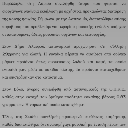
Παράλληλα, στη Λάρισα συνελήφθη άτομο που φέρεται να
διοργάνωνε υπαίθρια εκδήλωση με ορχήστρα, προκαλώντας διατάραξη
της κοινής ησυχίας. Σύμφωνα με την Αστυνομία, διαπιστώθηκε επίσης
παραβίαση του προβλεπόμενου ωραρίου μουσικής, ενώ δεν υπήρχαν
οι απαιτούμενες άδειες μουσικών οργάνων και λειτουργίας.
Στον Δήμο Αλμυρού, αστυνομικοί προχώρησαν στη σύλληψη
29χρονης για κλοπή. Η γυναίκα φέρεται να αφαίρεσε από σούπερ
μάρκετ προϊόντα όπως συσκευασίες λαδιού και καφέ, τα οποία
εντοπίστηκαν μέσα σε σακίδιο πλάτης. Τα προϊόντα κατασχέθηκαν
και επιστράφηκαν στο κατάστημα.
Στον Βόλο, άνδρας συνελήφθη από αστυνομικούς της Ο.Π.Κ.Ε.,
καθώς στην κατοχή του βρέθηκε ποσότητα κοκαΐνης βάρους 0,83
γραμμαρίων. Η ναρκωτική ουσία κατασχέθηκε.
Τέλος, στη Σκιάθο συνελήφθη προσωρινά υπεύθυνος καφέ-μπαρ,
καθώς διαπιστώθηκε ότι αναπαρήγαγε μουσική με ένταση πέραν των