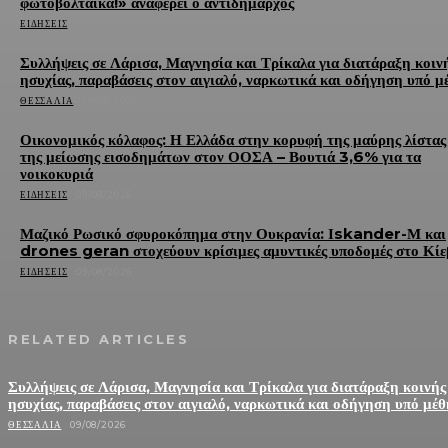
φωτοβολταϊκά!» αναφέρει ο αντιδήμαρχος
ΕΙΔΉΣΕΙΣ
09/08/2026
Συλλήψεις σε Λάρισα, Μαγνησία και Τρίκαλα για διατάραξη κοιν
ησυχίας, παραβάσεις στον αιγιαλό, ναρκωτικά και οδήγηση υπό μ
ΘΕΣΣΑΛΊΑ
09/08/2026
Οικονομικός κόλαφος: Η Ελλάδα στην κορυφή της μαύρης λίστας
της μείωσης εισοδημάτων στον ΟΟΣΑ – Βουτιά 3,6% για τα
νοικοκυριά
ΕΙΔΉΣΕΙΣ
09/08/2026
Μαζικό Ρωσικό σφυροκόπημα στην Ουκρανία: Ιskander-Μ και
drones geran στοχεύουν κρίσιμες αμυντικές υποδομές στο Κίε
ΕΙΔΉΣΕΙΣ
09/08/2026
RELATED ARTICLES
Συλλήψεις σε Λάρισα, Μαγνησία και Τρίκαλα για διατάραξη κοινής
ησυχίας, παραβάσεις στον αιγιαλό, ναρκωτικά και οδήγηση υπό μέ
ΘΕΣΣΑΛΊΑ
09/08/2026