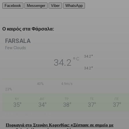
Facebook
Messenger
Viber
WhatsApp
Ο καιρός στα Φάρσαλα:
FARSALA
Few Clouds
°
34.2
°
C
34.2
°
34.2
40%
4.9m/s
23%
ΚΥ
ΔΕ
ΤΡ
ΤΕ
ΠΕ
35
°
34
°
38
°
37
°
37
°
LATEST ARTICLES
Πυρκαγιά στο Στεφάνι Κορινθίας: «Ξέσπασε σε σημείο με