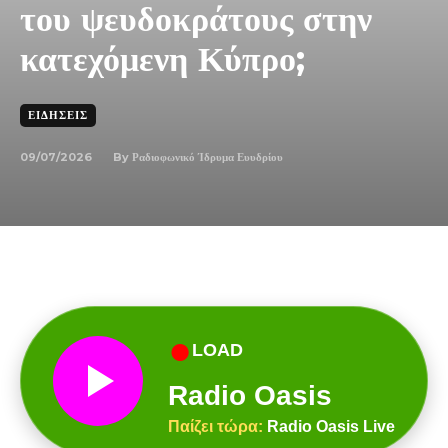
του ψευδοκράτους στην
κατεχόμενη Κύπρο;
ΕΙΔΉΣΕΙΣ
09/07/2026
By
Ραδιοφωνικό Ίδρυμα Ευυδρίου
●
LOAD
Radio Oasis
Παίζει τώρα:
Radio Oasis Live