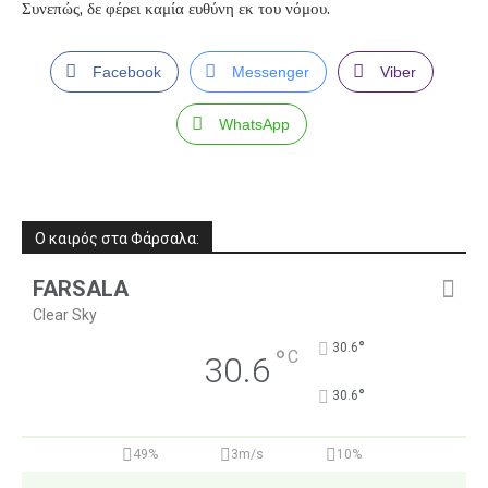
Συνεπώς, δε φέρει καμία ευθύνη εκ του νόμου.
Facebook
Messenger
Viber
WhatsApp
Ο καιρός στα Φάρσαλα:
FARSALA
Clear Sky
°
30.6
°
C
30.6
°
30.6
49%
3m/s
10%