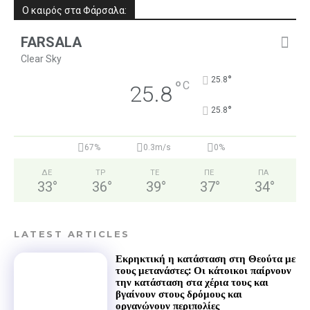
Ο καιρός στα Φάρσαλα:
FARSALA
Clear Sky
°
25.8
°
C
25.8
°
25.8
67%
0.3m/s
0%
ΔΕ
ΤΡ
ΤΕ
ΠΕ
ΠΑ
33
°
36
°
39
°
37
°
34
°
LATEST ARTICLES
Εκρηκτική η κατάσταση στη Θεούτα με
τους μετανάστες: Οι κάτοικοι παίρνουν
την κατάσταση στα χέρια τους και
βγαίνουν στους δρόμους και
οργανώνουν περιπολίες