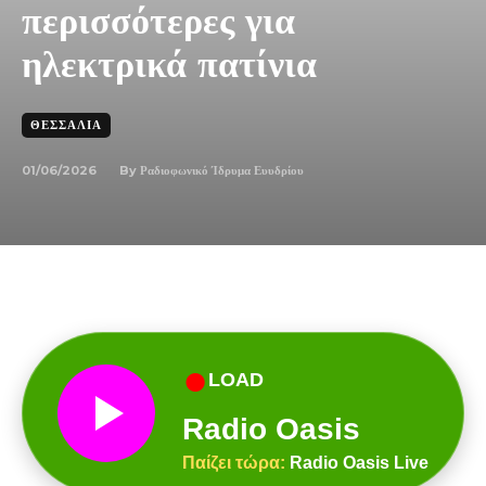
περισσότερες για
ηλεκτρικά πατίνια
ΘΕΣΣΑΛΊΑ
01/06/2026
By
Ραδιοφωνικό Ίδρυμα Ευυδρίου
●
LOAD
Radio Oasis
Παίζει τώρα:
Radio Oasis Live