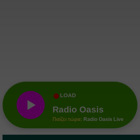
●
LOAD
Radio Oasis
Παίζει τώρα:
1 The Chemical Brothers -
Push The Button - Galvanize