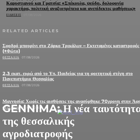
Καρυστιανού και Γρατσία: «Σπέκουλα, ψεύδη, δολοφονία
χαρακτήρα, πολιτική αναξιοπρέπεια και ανεπίδεκτες μαθήσεως»
ΕΙΔΉΣΕΙΣ
07/08/2026
RELATED ARTICLES
Σφοδρό μπουρίνι στο Ζάρκο Τρικάλων – Εκτεταμένες καταστροφές
(+Φώτο)
ΘΕΣΣΑΛΊΑ
07/08/2026
2,3 εκατ. ευρώ από το Υπ. Παιδείας για τη φοιτητική στέγη στο
Πανεπιστήμιο Θεσσαλίας
ΘΕΣΣΑΛΊΑ
07/08/2026
Μαγνησία: Χωρίς τις αισθήσεις της ανασύρθηκε 70χρονη στην Άφ
GENNIMA: Η νέα ταυτότητ
ΘΕΣΣΑΛΊΑ
07/08/2026
της θεσσαλικής
αγροδιατροφής