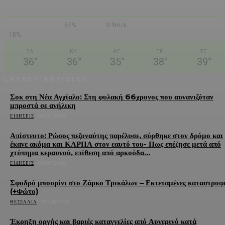
57%
0.9m/s
18%
ΣΑ
ΚΥ
ΔΕ
ΤΡ
ΤΕ
36
°
36
°
35
°
38
°
39
°
LATEST ARTICLES
Σοκ στη Νέα Αγχίαλο: Στη φυλακή 66χρονος που αυνανιζόταν
μπροστά σε ανήλικη
ΕΙΔΉΣΕΙΣ
08/08/2026
Απίστευτο: Ρώσος πεζοναύτης παρέλυσε, σύρθηκε στον δρόμο και
έκανε ακόμα και ΚΑΡΠΑ στον εαυτό του- Πως επέζησε μετά από
χτύπημα κεραυνού, επίθεση από αρκούδα...
ΕΙΔΉΣΕΙΣ
08/08/2026
Σφοδρό μπουρίνι στο Ζάρκο Τρικάλων – Εκτεταμένες καταστροφ
(+Φώτο)
ΘΕΣΣΑΛΊΑ
07/08/2026
Έκρηξη οργής και βαριές καταγγελίες από Αυγερινό κατά