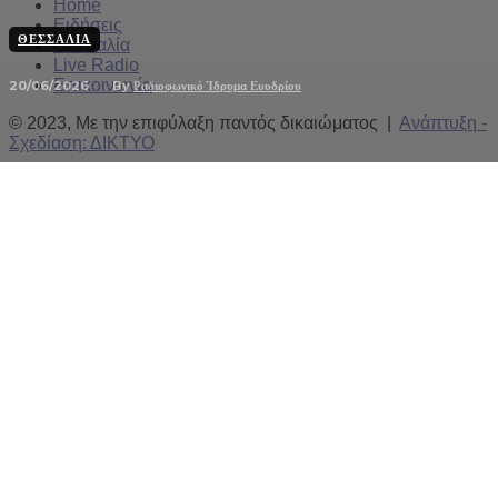
Home
Ειδήσεις
ΘΕΣΣΑΛΊΑ
Θεσσαλία
Live Radio
Επικοινωνία
20/06/2026
By
Ραδιοφωνικό Ίδρυμα Ευυδρίου
© 2023, Με την επιφύλαξη παντός δικαιώματος |
Ανάπτυξη -
Σχεδίαση: ΔΙΚΤΥΟ