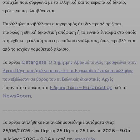
στοιχεία που, σύμφωνα με το ελληνικό και το ευρωπαϊκό δίκαιο,
πρέπει να περιλαμβάνονται.
Παράλληλα, προβάλλεται ο ισχυρισμός ότι δεν προσδιορίζεται
επαρκώς η εθνική δικαστική απόφαση ή το εθνικό ένταλμα στο οποίο
στηρίχθηκε η έκδοση του ευρωπαϊκού εντάλματος, όπως προβλέπεται
από το ισχύον νομοθετικό πλαίσιο.
Το άρθρο
Qatargate: Ο Δημήτρης Αβραμόπουλος προσφεύγει στον
Άρειο Πάγο και ζητά να ακυρωθεί το Ευρωπαϊκό ένταλμα σύλληψης
που εξέδωσαν σε βάρος του οι Βελγικές δικαστικές Αρχές
εμφανίστηκε πρώτα στο
Ειδήσεις Τώρα – Europost.gr
από το
NewsRoom
.
___________________________________
Το άρθρο αντλήθηκε και αναδημοσιεύθηκε αυτόματα στις:
25/06/2026 ώρα Πέμπτη 25 Πέμπτη 25 Ιουνίου 2026 – 9:04
μμΙούνιος 2026 – 9:04 μμ από την
ιστοσελίδα