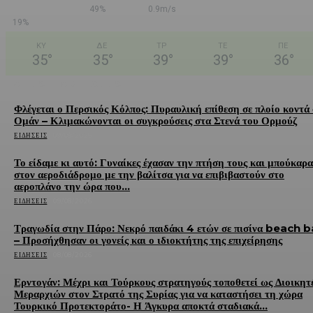
49%
0.9m/s
19%
ΚΥ
ΔΕ
ΤΡ
ΤΕ
ΠΕ
35
°
35
°
39
°
39
°
36
°
LATEST ARTICLES
Φλέγεται ο Περσικός Κόλπος: Πυραυλική επίθεση σε πλοίο κοντά
Ομάν – Κλιμακώνονται οι συγκρούσεις στα Στενά του Ορμούζ
ΕΙΔΉΣΕΙΣ
09/08/2026
Το είδαμε κι αυτό: Γυναίκες έχασαν την πτήση τους και μπούκαρ
στον αεροδιάδρομο με την βαλίτσα για να επιβιβαστούν στο
αεροπλάνο την ώρα που...
ΕΙΔΉΣΕΙΣ
09/08/2026
Τραγωδία στην Πάρο: Νεκρό παιδάκι 4 ετών σε πισίνα beach b
– Προσήχθησαν οι γονείς και ο ιδιοκτήτης της επιχείρησης
ΕΙΔΉΣΕΙΣ
08/08/2026
Ερντογάν: Μέχρι και Τούρκους στρατηγούς τοποθετεί ως Διοικητ
Μεραρχιών στον Στρατό της Συρίας για να καταστήσει τη χώρα
Τουρκικό Προτεκτοράτο- Η Άγκυρα αποκτά σταδιακά...