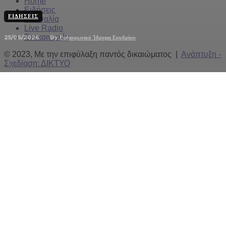
Home
Ειδήσεις
ΕΙΔΉΣΕΙΣ
Θεσσαλία
Live Radio
Επικοινωνία
25/06/2026
By
Ραδιοφωνικό Ίδρυμα Ευυδρίου
© 2023, Με την επιφύλαξη παντός δικαιώματος |
Ανάπτυξη -
Σχεδίαση: ΔΙΚΤΥΟ