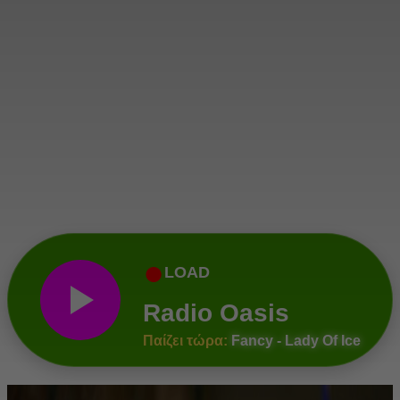
●
LOAD
Radio Oasis
Παίζει τώρα:
Fancy - Lady Of Ice